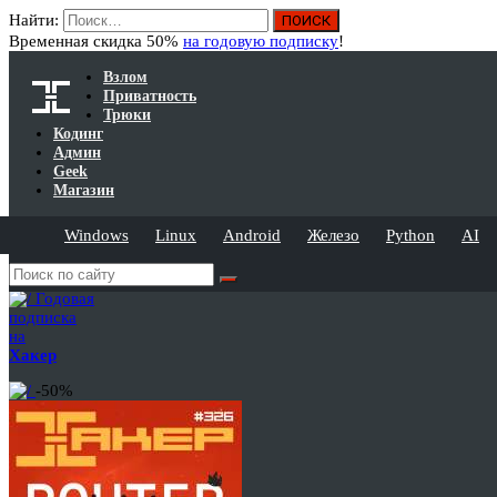
Найти:
Временная скидка 50%
на годовую подписку
!
Взлом
Приватность
Трюки
Кодинг
Админ
Geek
Магазин
Windows
Linux
Android
Железо
Python
AI
Годовая
подписка
на
Хакер
-50%