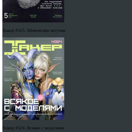
Хакер #325. Шпионские штучки
Хакер #324. Всякое с моделями