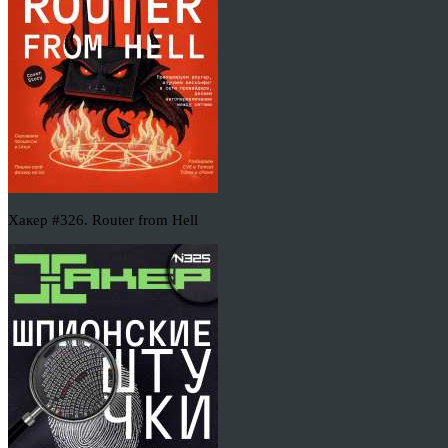
Хакер #326. Router from Hell