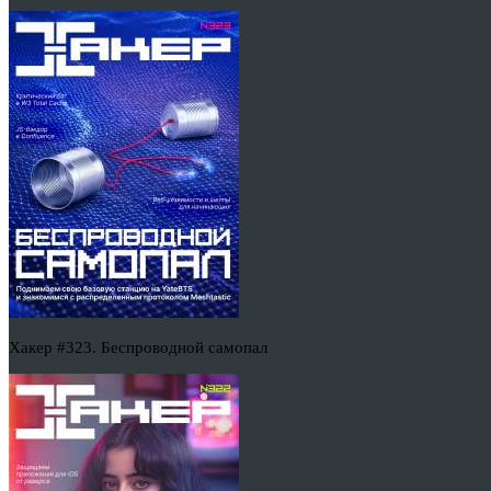
Хакер #323. Беспроводной самопал