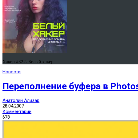
Хакер #322. Белый хакер
Новости
Переполнение буфера в Photos
Анатолий Ализар
28.04.2007
Комментарии
678