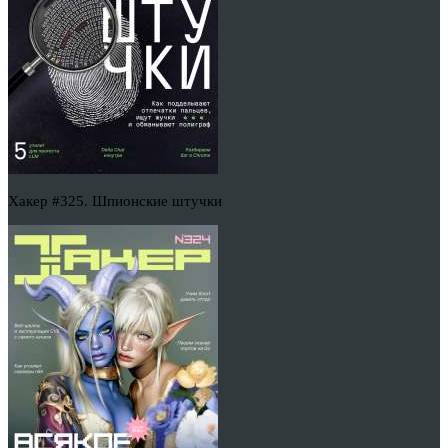
Хакер #325. Шпионские штучки