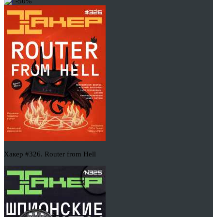
-50%
Хакер #326. Router from Hell