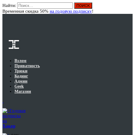
Найти:
Вход
Временная скидка 50%
на годовую подписку
!
Взлом
Приватность
Трюки
Кодинг
Админ
Geek
Магазин
Годовая
подписка
на
Хакер