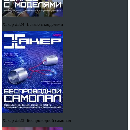
Хакер #324. Всякое с моделями
Хакер #323. Беспроводной самопал