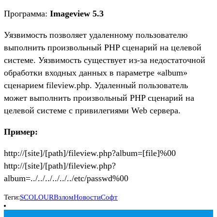
Программа:
Imageview 5.3
Уязвимость позволяет удаленному пользователю
выполнить произвольный PHP сценарий на целевой
системе. Уязвимость существует из-за недостаточной
обработки входных данных в параметре «album»
сценарием fileview.php. Удаленный пользователь
может выполнить произвольный PHP сценарий на
целевой системе с привилегиями Web сервера.
Пример:
http://[site]/[path]/fileview.php?album=[file]%00
http://[site]/[path]/fileview.php?
album=../../../../../../etc/passwd%00
Теги:
SCOLOUR
Взлом
Новости
Софт