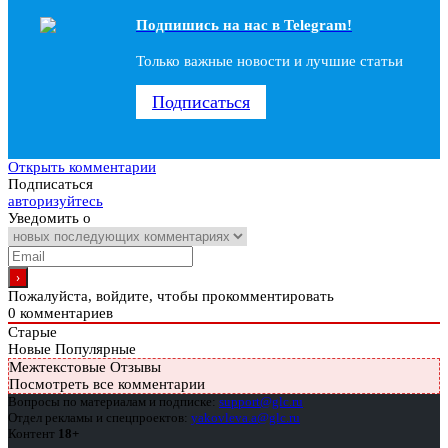
Подпишись на наc в Telegram!
Только важные новости и лучшие статьи
Подписаться
Открыть комментарии
Подписаться
авторизуйтесь
Уведомить о
Пожалуйста, войдите, чтобы прокомментировать
0
комментариев
Старые
Новые
Популярные
Межтекстовые Отзывы
Посмотреть все комментарии
Вопросы по материалам и подписке:
support@glc.ru
Отдел рекламы и спецпроектов:
yakovleva.a@glc.ru
Контент
18+