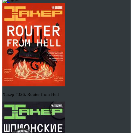
-50%
Хакер #326. Router from Hell