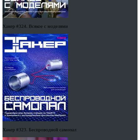
Хакер #324. Всякое с моделями
Хакер #323. Беспроводной самопал