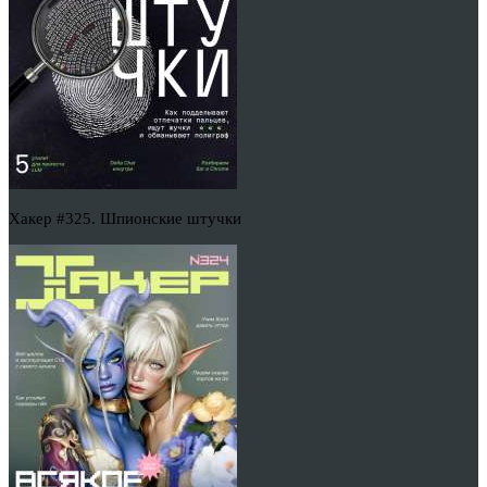
Хакер #325. Шпионские штучки