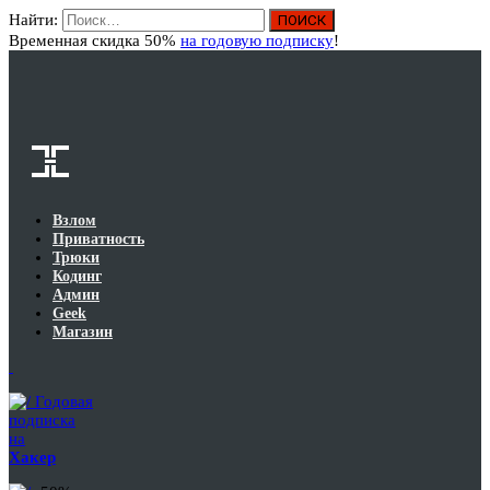
Найти:
Вход
Временная скидка 50%
на годовую подписку
!
Взлом
Приватность
Трюки
Кодинг
Админ
Geek
Магазин
Годовая
подписка
на
Хакер