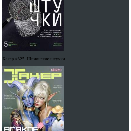
Хакер #325. Шпионские штучки