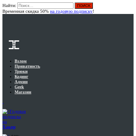
Найти:
Вход
Временная скидка 50%
на годовую подписку
!
Взлом
Приватность
Трюки
Кодинг
Админ
Geek
Магазин
Годовая
подписка
на
Хакер