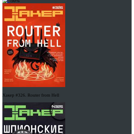
-50%
Хакер #326. Router from Hell