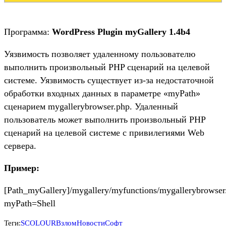
Программа:
WordPress Plugin myGallery 1.4b4
Уязвимость позволяет удаленному пользователю
выполнить произвольный PHP сценарий на целевой
системе. Уязвимость существует из-за недостаточной
обработки входных данных в параметре «myPath»
сценарием mygallerybrowser.php. Удаленный
пользователь может выполнить произвольный PHP
сценарий на целевой системе с привилегиями Web
сервера.
Пример:
[Path_myGallery]/mygallery/myfunctions/mygallerybrowser
myPath=Shell
Теги:
SCOLOUR
Взлом
Новости
Софт