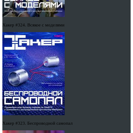
Хакер #324. Всякое с моделями
Хакер #323. Беспроводной самопал