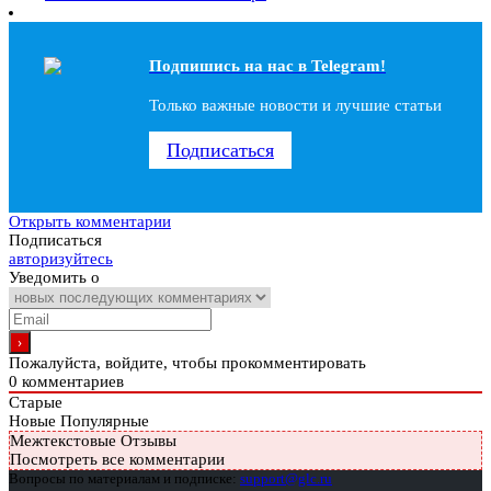
Подпишись на наc в Telegram!
Только важные новости и лучшие статьи
Подписаться
Открыть комментарии
Подписаться
авторизуйтесь
Уведомить о
Пожалуйста, войдите, чтобы прокомментировать
0
комментариев
Старые
Новые
Популярные
Межтекстовые Отзывы
Посмотреть все комментарии
Вопросы по материалам и подписке:
support@glc.ru