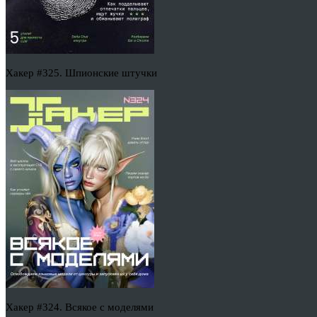
Хакер #325. Шпионские штучки
Хакер #324. Всякое с моделями