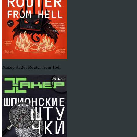
Хакер #326. Router from Hell