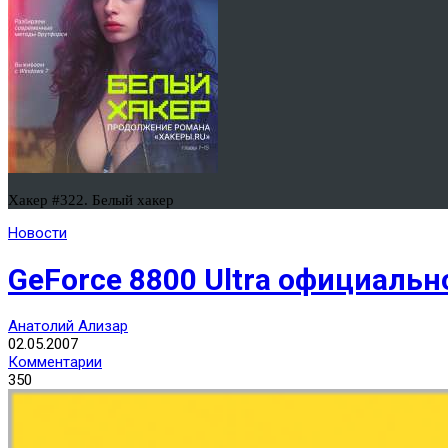
Хакер #322. Белый хакер
Новости
GeForce 8800 Ultra официаль
Анатолий Ализар
02.05.2007
Комментарии
350