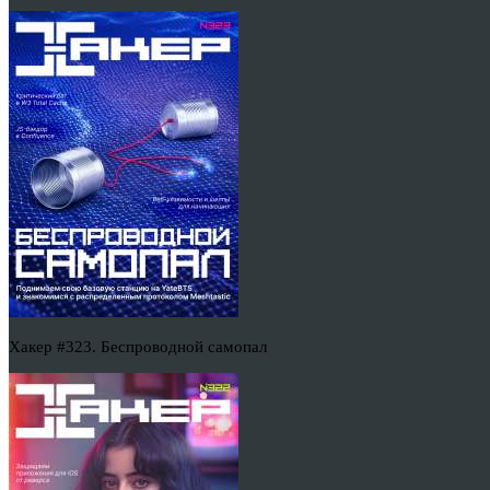
Хакер #323. Беспроводной самопал