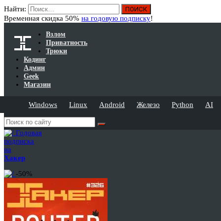
Найти:
Временная скидка 50%
на годовую подписку
!
Взлом
Приватность
Трюки
Кодинг
Админ
Geek
Магазин
Windows
Linux
Android
Железо
Python
AI
Годовая
подписка
на
Хакер
-50%