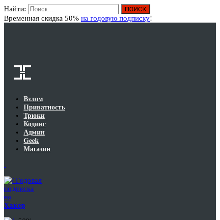
Найти:
Вход
Временная скидка 50%
на годовую подписку
!
Взлом
Приватность
Трюки
Кодинг
Админ
Geek
Магазин
Годовая
подписка
на
Хакер