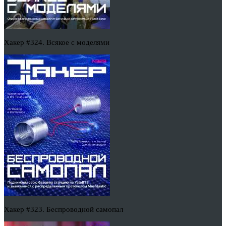
Хакер #324. Всякое с моделями
Хакер #323. Беспроводной самопал