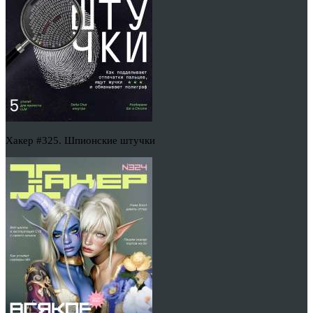
Хакер #325. Шпионские штучки