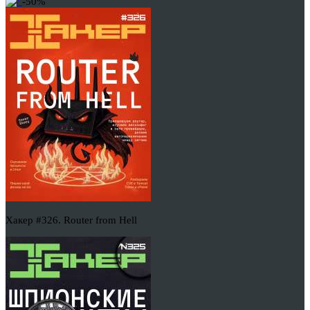
-50%
Хакер #326. Router from Hell