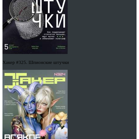
Хакер #325. Шпионские штучки