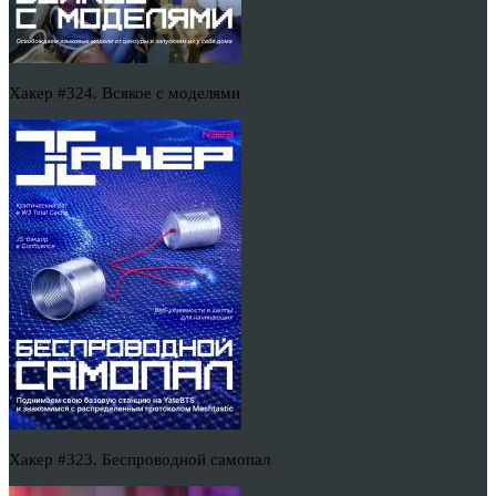
Хакер #324. Всякое с моделями
Хакер #323. Беспроводной самопал