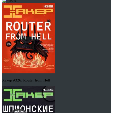
-50%
Хакер #326. Router from Hell