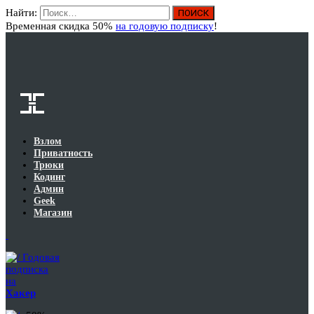
Найти:
Вход
Временная скидка 50%
на годовую подписку
!
Взлом
Приватность
Трюки
Кодинг
Админ
Geek
Магазин
Годовая
подписка
на
Хакер