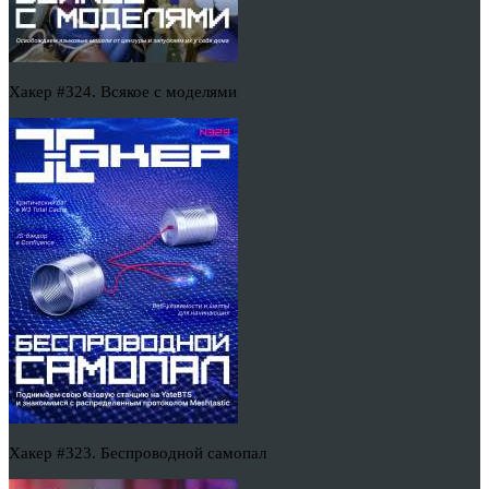
Хакер #324. Всякое с моделями
Хакер #323. Беспроводной самопал