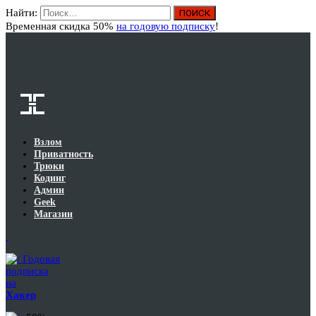
Найти:
Вход
Временная скидка 50%
на годовую подписку
!
Взлом
Приватность
Трюки
Кодинг
Админ
Geek
Магазин
Годовая
подписка
на
Хакер