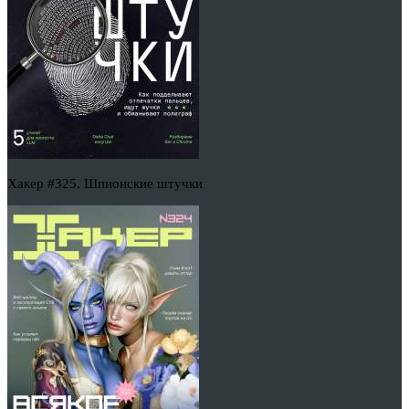
Хакер #325. Шпионские штучки