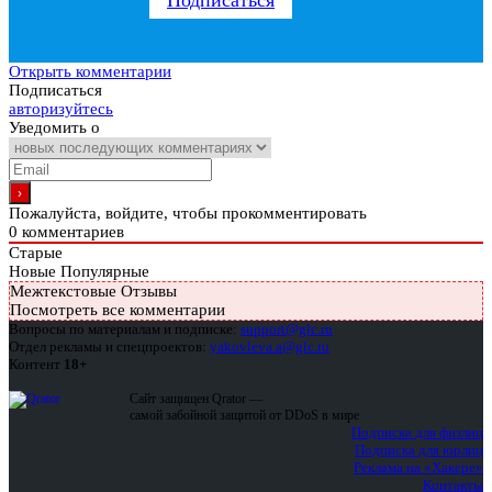
Открыть комментарии
Подписаться
авторизуйтесь
Уведомить о
Пожалуйста, войдите, чтобы прокомментировать
0
комментариев
Старые
Новые
Популярные
Межтекстовые Отзывы
Посмотреть все комментарии
Вопросы по материалам и подписке:
support@glc.ru
Отдел рекламы и спецпроектов:
yakovleva.a@glc.ru
Контент
18+
Сайт защищен Qrator —
самой забойной защитой от DDoS в мире
Подписка для физлиц
Подписка для юрлиц
Реклама на «Хакере»
Контакты