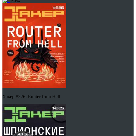
-50%
Хакер #326. Router from Hell