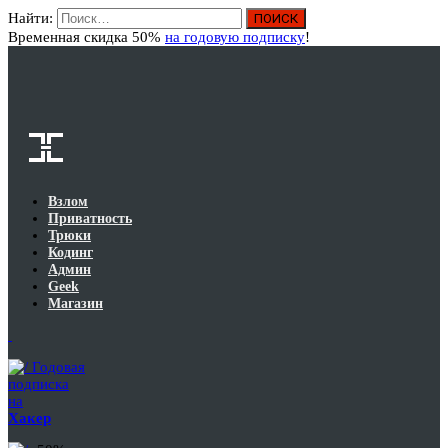
Найти:
Вход
Временная скидка 50%
на годовую подписку
!
Взлом
Приватность
Трюки
Кодинг
Админ
Geek
Магазин
Годовая
подписка
на
Хакер