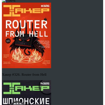
-50%
Хакер #326. Router from Hell