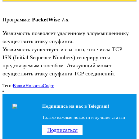
Программа:
PacketWise 7.x
Уязвимость позволяет удаленному злоумышленнику
осуществить атаку спуфинга.
Уязвимость существует из-за того, что числа TCP
ISN (Initial Sequence Numbers) генерируются
предсказуемым способом. Атакующий может
осуществить атаку спуфинга TCP соединений.
Теги:
Взлом
Новости
Софт
Подпишись на наc в Telegram!
Только важные новости и лучшие статьи
Подписаться