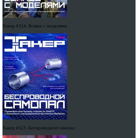
Хакер #324. Всякое с моделями
Хакер #323. Беспроводной самопал