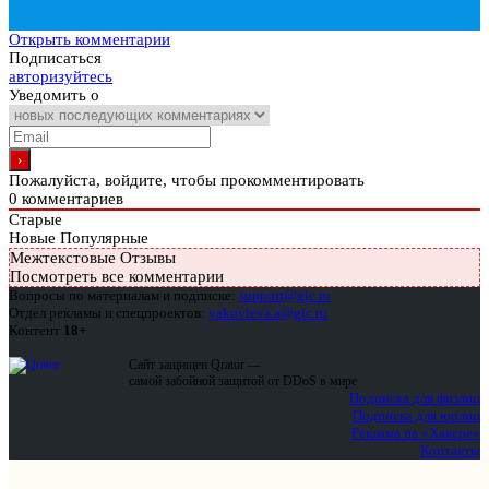
Открыть комментарии
Подписаться
авторизуйтесь
Уведомить о
Пожалуйста, войдите, чтобы прокомментировать
0
комментариев
Старые
Новые
Популярные
Межтекстовые Отзывы
Посмотреть все комментарии
Вопросы по материалам и подписке:
support@glc.ru
Отдел рекламы и спецпроектов:
yakovleva.a@glc.ru
Контент
18+
Сайт защищен Qrator —
самой забойной защитой от DDoS в мире
Подписка для физлиц
Подписка для юрлиц
Реклама на «Хакере»
Контакты