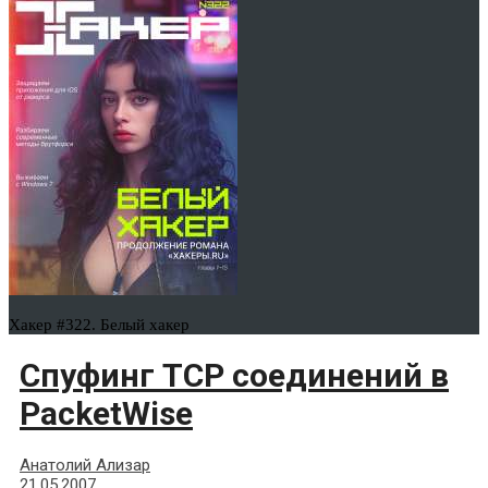
Хакер #322. Белый хакер
Спуфинг TCP соединений в
PacketWise
Анатолий Ализар
21.05.2007