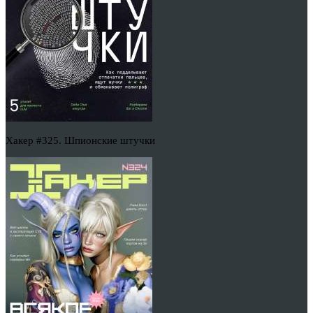
Хакер #325. Шпионские штучки