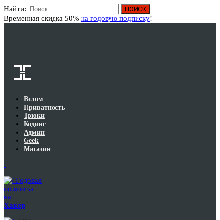
Найти:
Вход
Временная скидка 50%
на годовую подписку
!
Взлом
Приватность
Трюки
Кодинг
Админ
Geek
Магазин
Годовая
подписка
на
Хакер