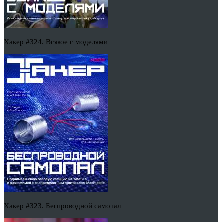
Хакер #324. Всякое с моделями
Хакер #323. Беспроводной самопал