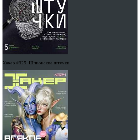
Хакер #325. Шпионские штучки