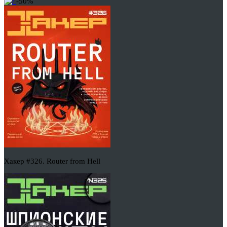
-50%
Хакер #326. Router from Hell