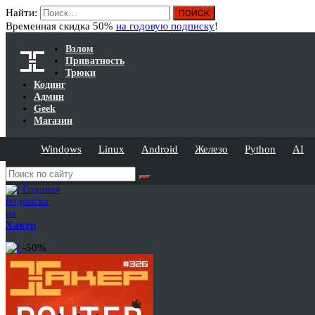
Найти:
Временная скидка 50%
на годовую подписку
!
Взлом
Приватность
Трюки
Кодинг
Админ
Geek
Магазин
Windows
Linux
Android
Железо
Python
AI
Годовая
подписка
на
Хакер
-50%