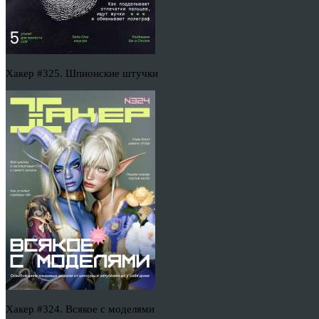
Хакер #325. Шпионские штучки
Хакер #324. Всякое с моделями