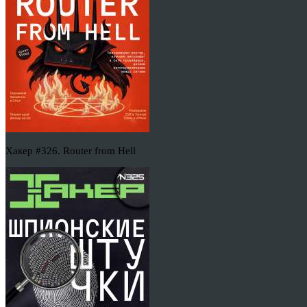
Хакер #326. Router from Hell