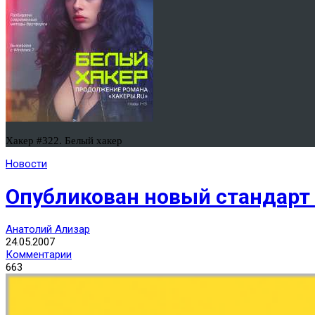
Хакер #322. Белый хакер
Новости
Опубликован новый стандарт
Анатолий Ализар
24.05.2007
Комментарии
663