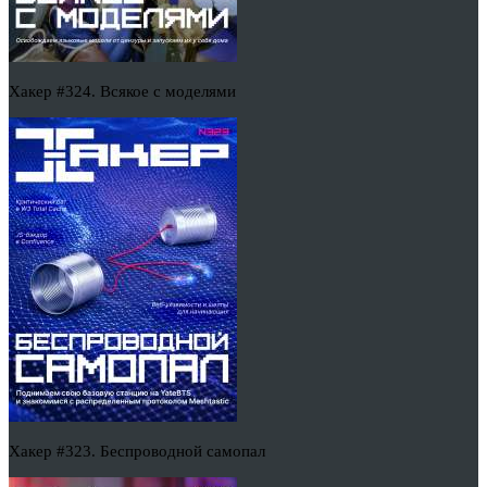
Хакер #324. Всякое с моделями
Хакер #323. Беспроводной самопал