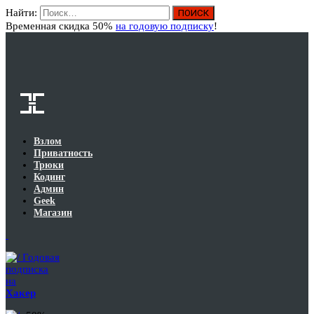
Найти:
Вход
Временная скидка 50%
на годовую подписку
!
Взлом
Приватность
Трюки
Кодинг
Админ
Geek
Магазин
Годовая
подписка
на
Хакер