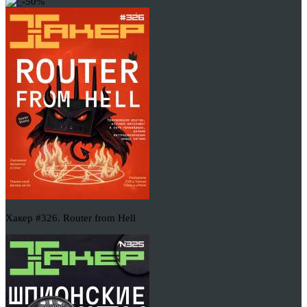
-50%
Хакер #326. Router from Hell