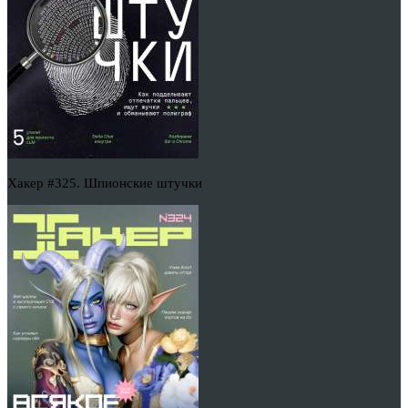
Хакер #325. Шпионские штучки