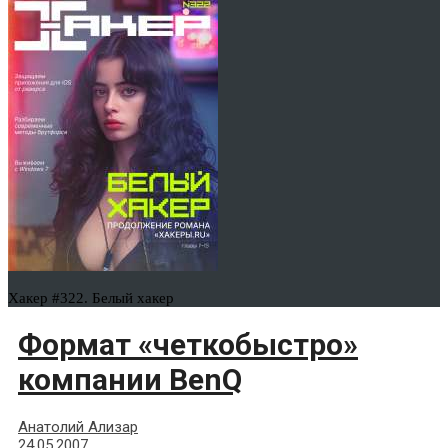
Хакер #322. Белый хакер
Формат «четкобыстро»
компании BenQ
Анатолий Ализар
24.05.2007