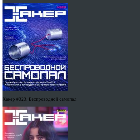
Хакер #323. Беспроводной самопал