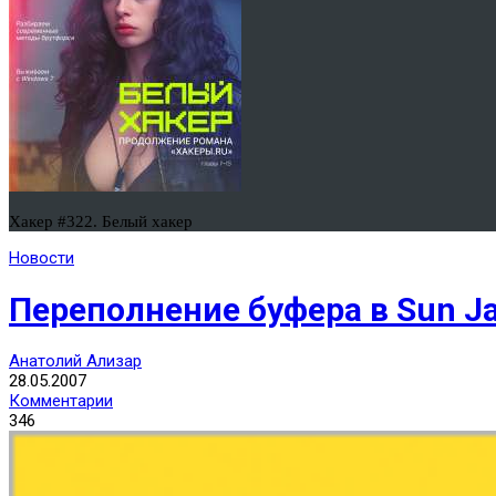
Хакер #322. Белый хакер
Новости
Переполнение буфера в Sun Ja
Анатолий Ализар
28.05.2007
Комментарии
346