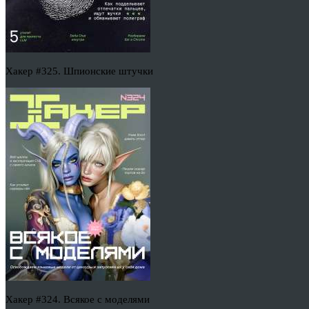
Хакер #325. Шпионские штучки
Хакер #324. Всякое с моделями