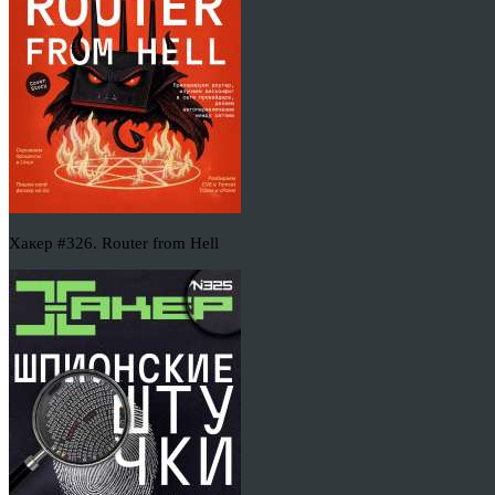
Хакер #326. Router from Hell