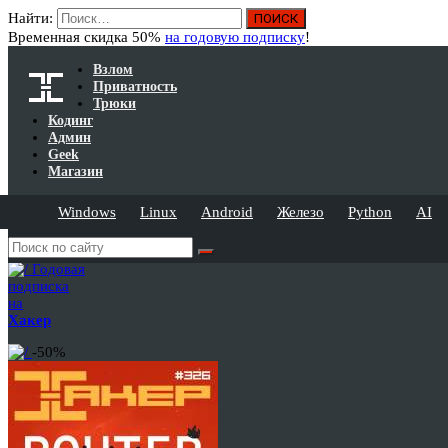
Найти:
Временная скидка 50%
на годовую подписку
!
Взлом
Приватность
Трюки
Кодинг
Админ
Geek
Магазин
Windows
Linux
Android
Железо
Python
AI
Годовая
подписка
на
Хакер
-50%