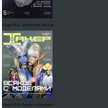
Хакер #325. Шпионские штучки
Хакер #324. Всякое с моделями