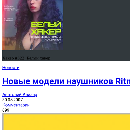
Хакер #322. Белый хакер
Новости
Новые модели наушников Rit
Анатолий Ализар
30.05.2007
Комментарии
699