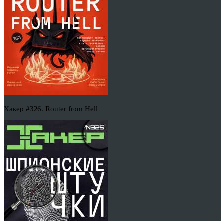
Хакер #326. Router from Hell