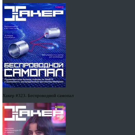
Хакер #323. Беспроводной самопал