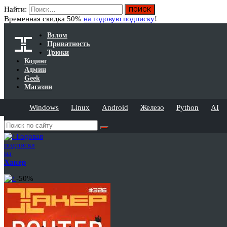
Найти:
Временная скидка 50%
на годовую подписку
!
Взлом
Приватность
Трюки
Кодинг
Админ
Geek
Магазин
Windows
Linux
Android
Железо
Python
AI
Годовая
подписка
на
Хакер
-50%