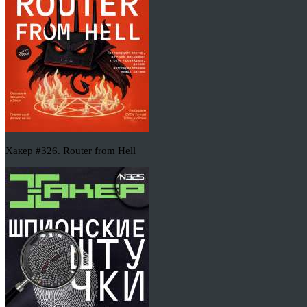
Хакер #326. Router from Hell