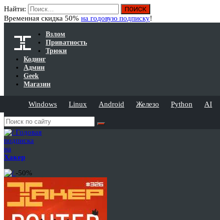
Найти:
Временная скидка 50%
на годовую подписку
!
Взлом
Приватность
Трюки
Кодинг
Админ
Geek
Магазин
Windows
Linux
Android
Железо
Python
AI
Годовая
подписка
на
Хакер
-50%