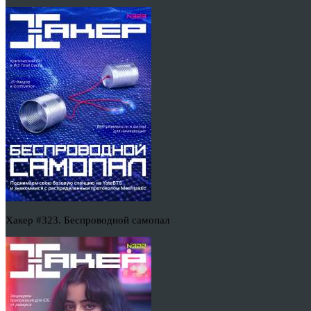
Хакер #323. Беспроводной самопал