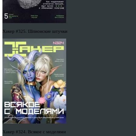
Хакер #325. Шпионские штучки
Хакер #324. Всякое с моделями