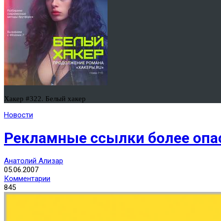
Хакер #322. Белый хакер
Новости
Рекламные ссылки более оп
Анатолий Ализар
05.06.2007
Комментарии
845