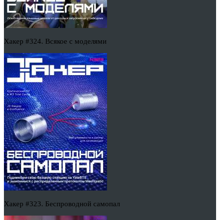
Хакер #324. Всякое с моделями
Хакер #323. Беспроводной самопал