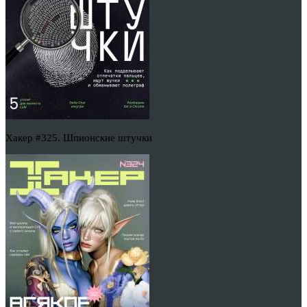
Хакер #325. Шпионские штучки