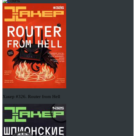
-50%
Хакер #326. Router from Hell