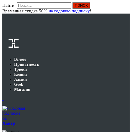
Найти:
Вход
Временная скидка 50%
на годовую подписку
!
Взлом
Приватность
Трюки
Кодинг
Админ
Geek
Магазин
Годовая
подписка
на
Хакер