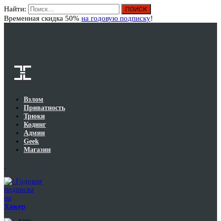
Найти:
Вход
Временная скидка 50%
на годовую подписку
!
Взлом
Приватность
Трюки
Кодинг
Админ
Geek
Магазин
Годовая
подписка
на
Хакер