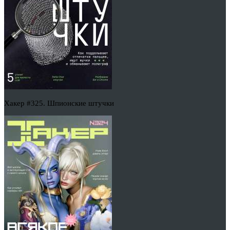
Хакер #325. Шпионские штучки