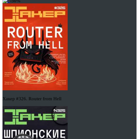
-50%
Хакер #326. Router from Hell