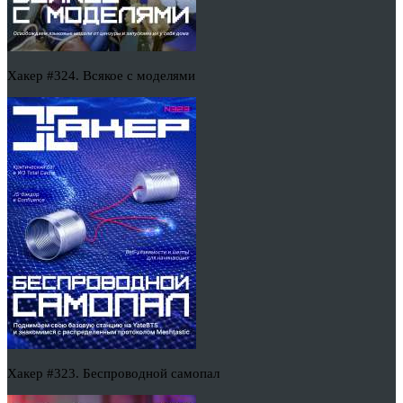
Хакер #324. Всякое с моделями
Хакер #323. Беспроводной самопал