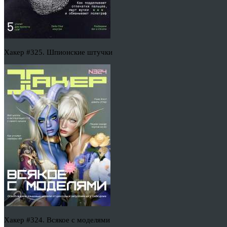
Хакер #325. Шпионские штучки
Хакер #324. Всякое с моделями