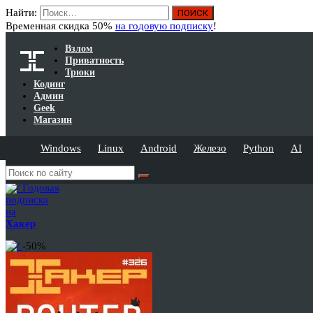
Найти:
Временная скидка 50%
на годовую подписку
!
Взлом
Приватность
Трюки
Кодинг
Админ
Geek
Магазин
Windows
Linux
Android
Железо
Python
AI
Годовая
подписка
на
Хакер
-50%