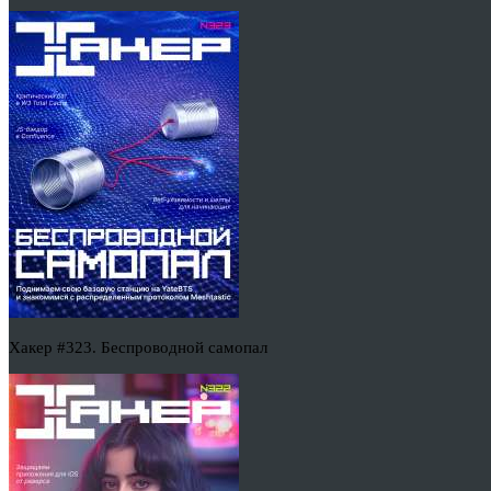
Хакер #323. Беспроводной самопал