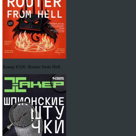
Хакер #326. Router from Hell