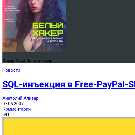
Хакер #322. Белый хакер
Новости
SQL-инъекция в Free-PayPal-S
Анатолий Ализар
07.06.2007
Комментарии
691