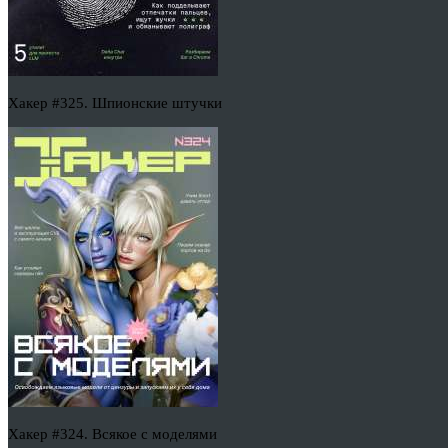
Хакер #325. Шпионские штучки
Хакер #324. Всякое с моделями