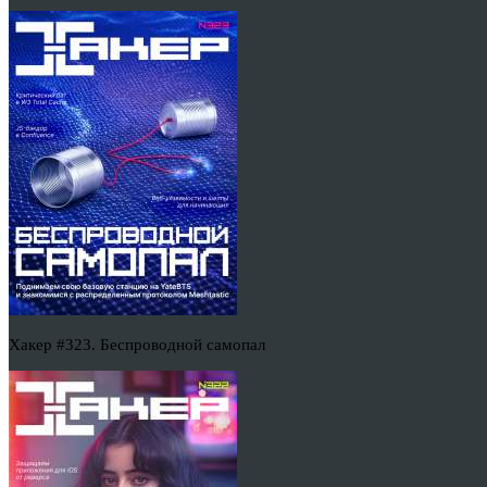
Хакер #323. Беспроводной самопал