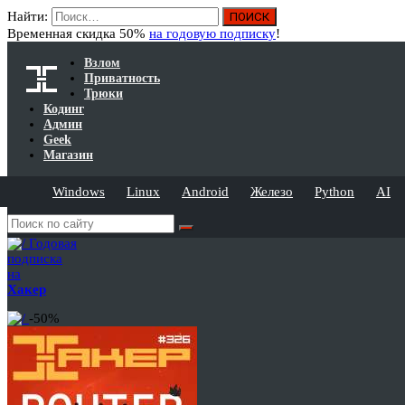
Найти:
Временная скидка 50%
на годовую подписку
!
Взлом
Приватность
Трюки
Кодинг
Админ
Geek
Магазин
Windows
Linux
Android
Железо
Python
AI
Годовая
подписка
на
Хакер
-50%