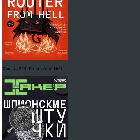
Хакер #326. Router from Hell