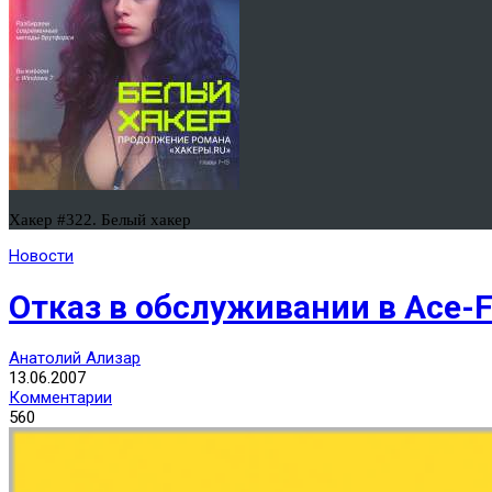
Хакер #322. Белый хакер
Новости
Отказ в обслуживании в Ace-F
Анатолий Ализар
13.06.2007
Комментарии
560