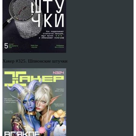
Хакер #325. Шпионские штучки