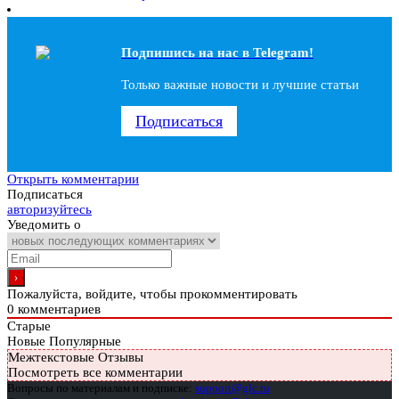
Подпишись на наc в Telegram!
Только важные новости и лучшие статьи
Подписаться
Открыть комментарии
Подписаться
авторизуйтесь
Уведомить о
Пожалуйста, войдите, чтобы прокомментировать
0
комментариев
Старые
Новые
Популярные
Межтекстовые Отзывы
Посмотреть все комментарии
Вопросы по материалам и подписке:
support@glc.ru