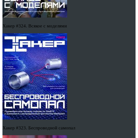
Хакер #324. Всякое с моделями
Хакер #323. Беспроводной самопал