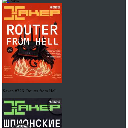
-50%
Хакер #326. Router from Hell