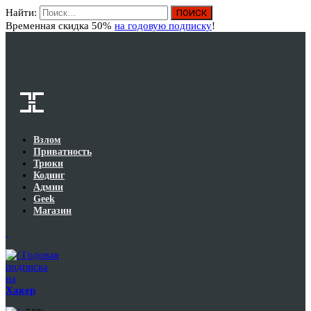
Найти:
Вход
Временная скидка 50%
на годовую подписку
!
Взлом
Приватность
Трюки
Кодинг
Админ
Geek
Магазин
Годовая
подписка
на
Хакер