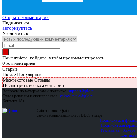
Открыть комментарии
Подписаться
авторизуйтесь
Уведомить о
Пожалуйста, войдите, чтобы прокомментировать
0
комментариев
Старые
Новые
Популярные
Межтекстовые Отзывы
Посмотреть все комментарии
Вопросы по материалам и подписке:
support@glc.ru
Отдел рекламы и спецпроектов:
yakovleva.a@glc.ru
Контент
18+
Сайт защищен Qrator —
самой забойной защитой от DDoS в мире
Подписка для физлиц
Подписка для юрлиц
Реклама на «Хакере»
Контакты