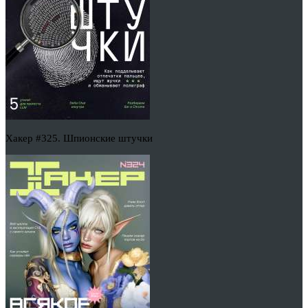
Хакер #325. Шпионские штучки