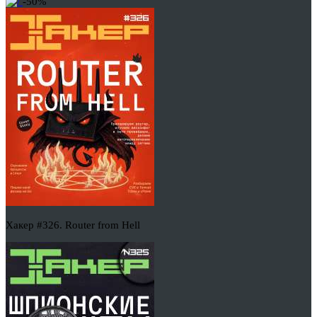
-50%
Хакер #326. Router from Hell