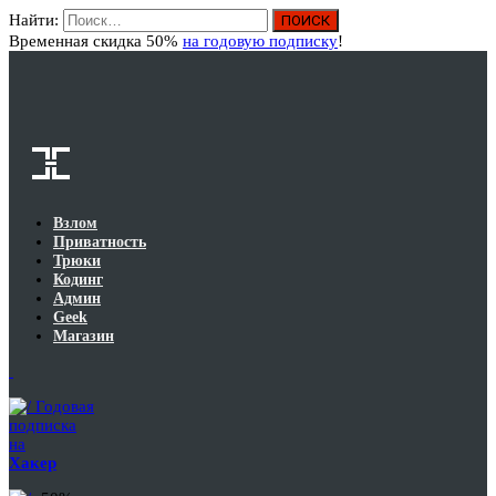
Найти:
Вход
Временная скидка 50%
на годовую подписку
!
Взлом
Приватность
Трюки
Кодинг
Админ
Geek
Магазин
Годовая
подписка
на
Хакер