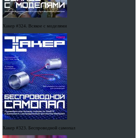
Хакер #324. Всякое с моделями
Хакер #323. Беспроводной самопал