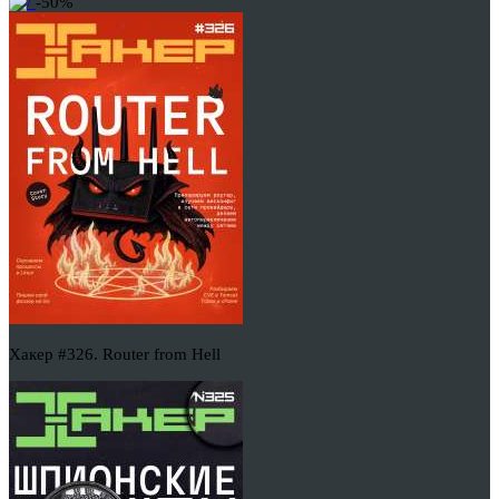
-50%
Хакер #326. Router from Hell