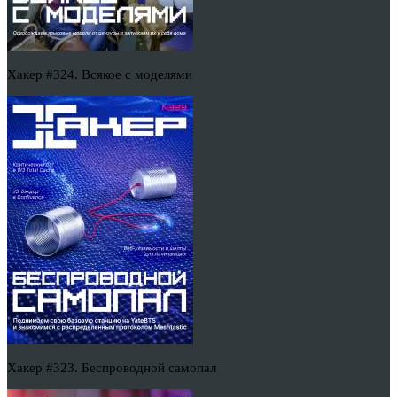
Хакер #324. Всякое с моделями
Хакер #323. Беспроводной самопал