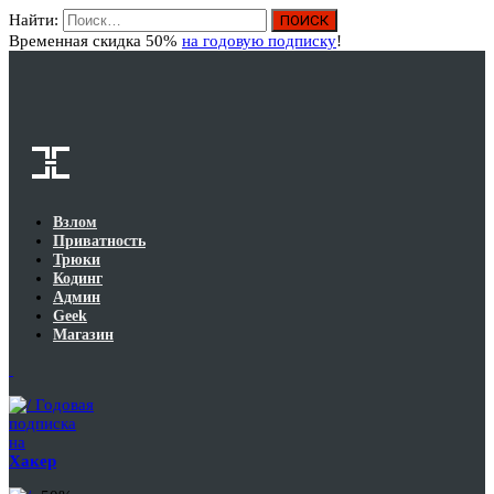
Найти:
Вход
Временная скидка 50%
на годовую подписку
!
Взлом
Приватность
Трюки
Кодинг
Админ
Geek
Магазин
Годовая
подписка
на
Хакер