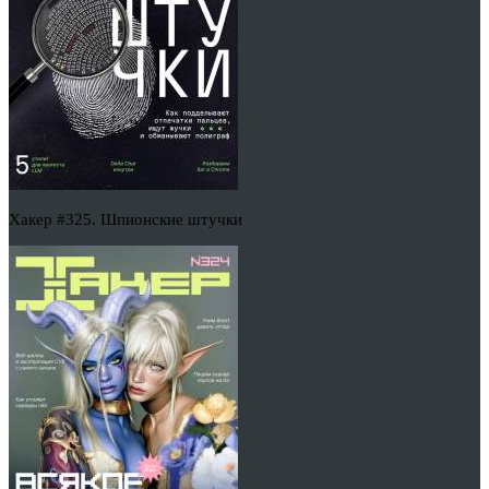
Хакер #325. Шпионские штучки