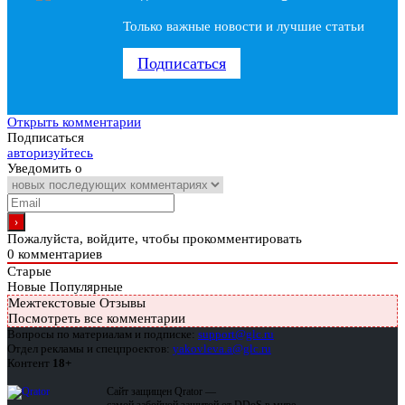
Только важные новости и лучшие статьи
Подписаться
Открыть комментарии
Подписаться
авторизуйтесь
Уведомить о
Пожалуйста, войдите, чтобы прокомментировать
0
комментариев
Старые
Новые
Популярные
Межтекстовые Отзывы
Посмотреть все комментарии
Вопросы по материалам и подписке:
support@glc.ru
Отдел рекламы и спецпроектов:
yakovleva.a@glc.ru
Контент
18+
Сайт защищен Qrator —