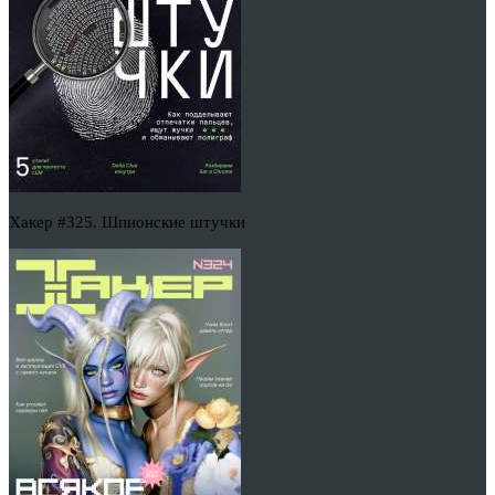
Хакер #325. Шпионские штучки