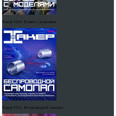
Хакер #324. Всякое с моделями
Хакер #323. Беспроводной самопал