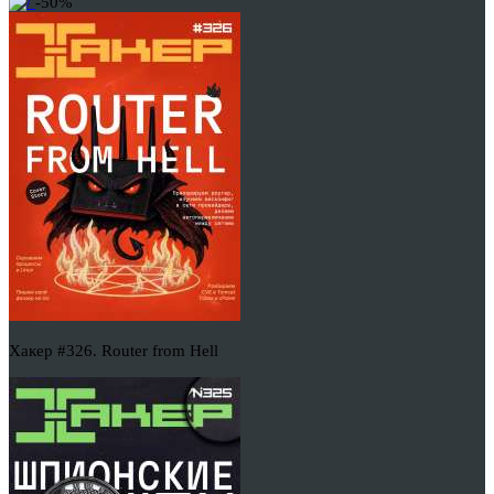
-50%
Хакер #326. Router from Hell