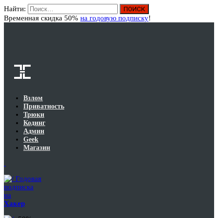
Найти:
Вход
Временная скидка 50%
на годовую подписку
!
Взлом
Приватность
Трюки
Кодинг
Админ
Geek
Магазин
Годовая
подписка
на
Хакер