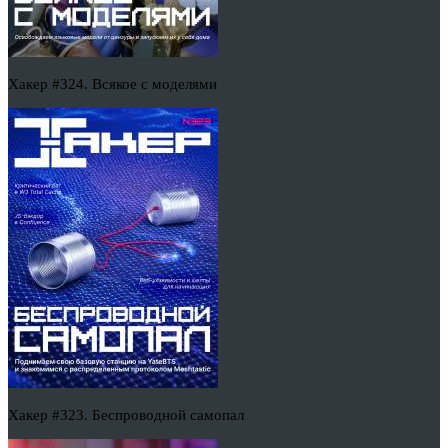
Хакер #324. Всякое с моделями
Хакер #323. Беспроводной самопал