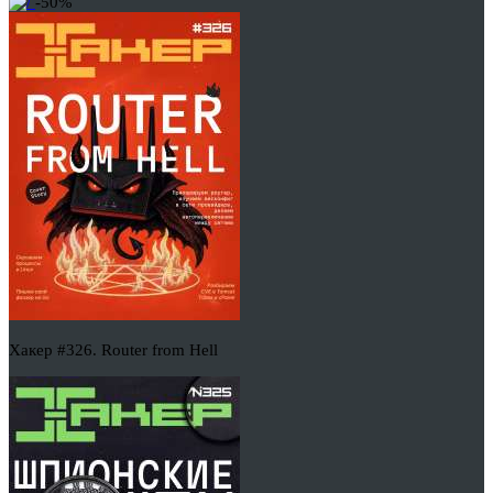
-50%
Хакер #326. Router from Hell