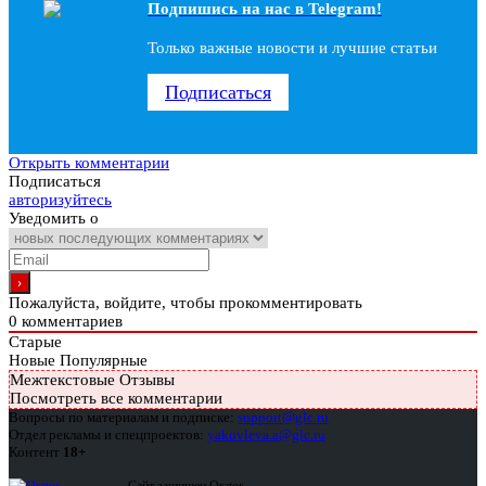
Подпишись на наc в Telegram!
Только важные новости и лучшие статьи
Подписаться
Открыть комментарии
Подписаться
авторизуйтесь
Уведомить о
Пожалуйста, войдите, чтобы прокомментировать
0
комментариев
Старые
Новые
Популярные
Межтекстовые Отзывы
Посмотреть все комментарии
Вопросы по материалам и подписке:
support@glc.ru
Отдел рекламы и спецпроектов:
yakovleva.a@glc.ru
Контент
18+