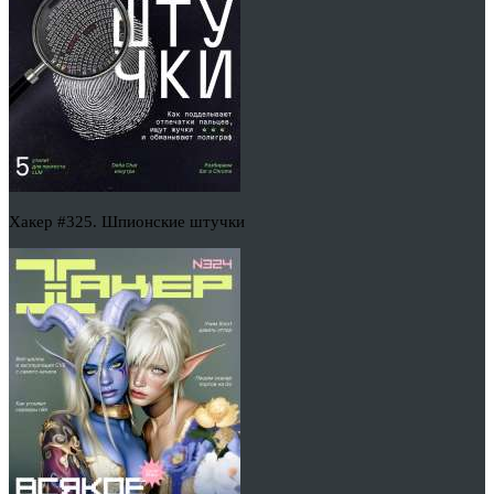
Хакер #325. Шпионские штучки