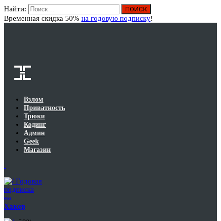
Найти:
Вход
Временная скидка 50%
на годовую подписку
!
Взлом
Приватность
Трюки
Кодинг
Админ
Geek
Магазин
Годовая
подписка
на
Хакер