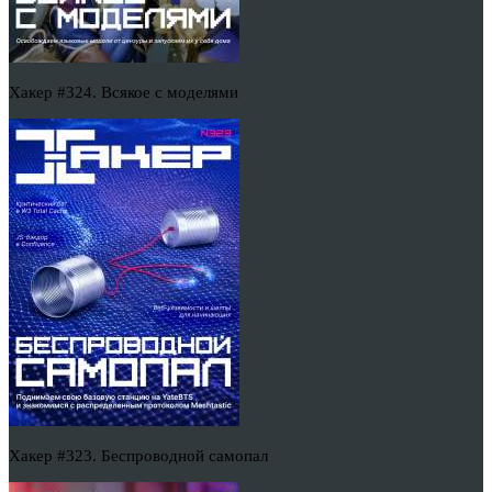
Хакер #324. Всякое с моделями
Хакер #323. Беспроводной самопал