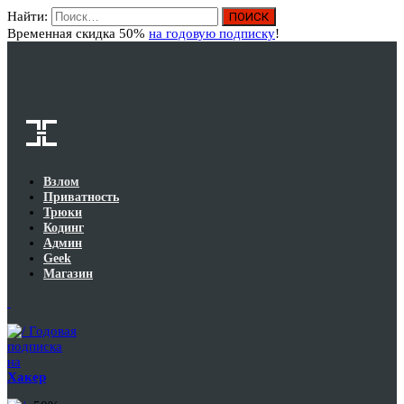
Найти:
Вход
Временная скидка 50%
на годовую подписку
!
Взлом
Приватность
Трюки
Кодинг
Админ
Geek
Магазин
Годовая
подписка
на
Хакер