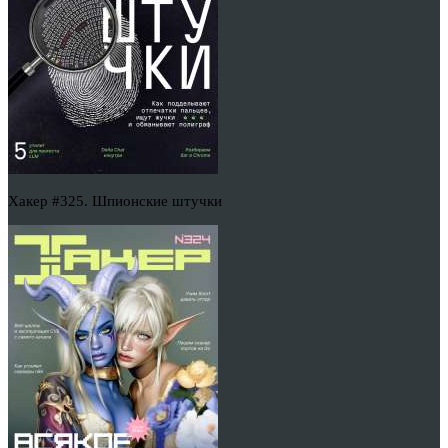
Хакер #325. Шпионские штучки