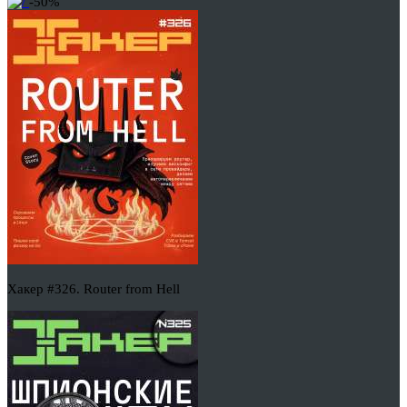
-50%
Хакер #326. Router from Hell