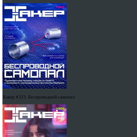
Хакер #323. Беспроводной самопал