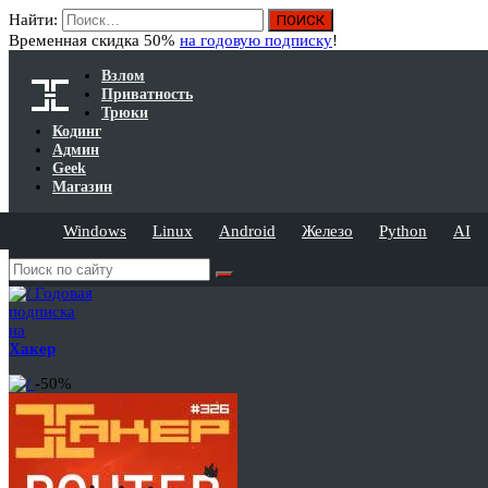
Найти:
Временная скидка 50%
на годовую подписку
!
Взлом
Приватность
Трюки
Кодинг
Админ
Geek
Магазин
Windows
Linux
Android
Железо
Python
AI
Годовая
подписка
на
Хакер
-50%