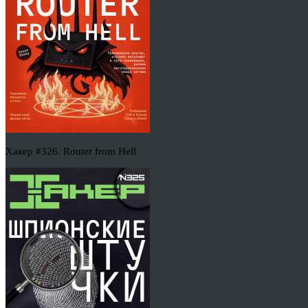
Хакер #326. Router from Hell