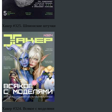
Хакер #325. Шпионские штучки
Хакер #324. Всякое с моделями