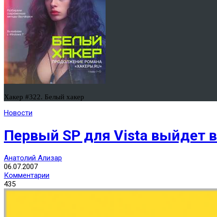
Хакер #322. Белый хакер
Новости
Первый SP для Vista выйдет в
Анатолий Ализар
06.07.2007
Комментарии
435