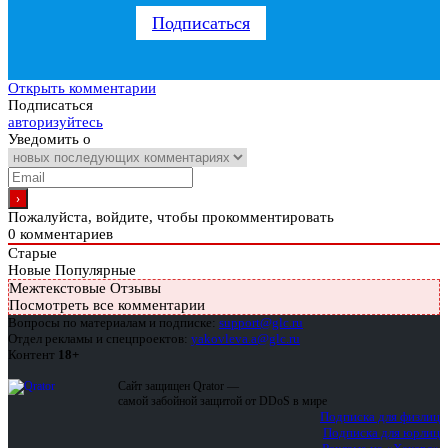
Подписаться
Открыть комментарии
Подписаться
авторизуйтесь
Уведомить о
Пожалуйста, войдите, чтобы прокомментировать
0
комментариев
Старые
Новые
Популярные
Межтекстовые Отзывы
Посмотреть все комментарии
Вопросы по материалам и подписке:
support@glc.ru
Отдел рекламы и спецпроектов:
yakovleva.a@glc.ru
Контент
18+
Сайт защищен Qrator —
самой забойной защитой от DDoS в мире
Подписка для физлиц
Подписка для юрлиц