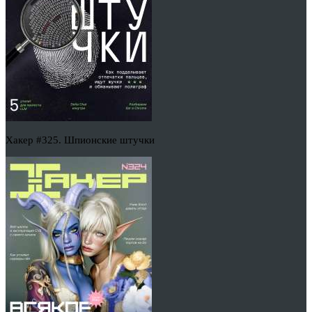
Хакер #325. Шпионские штучки