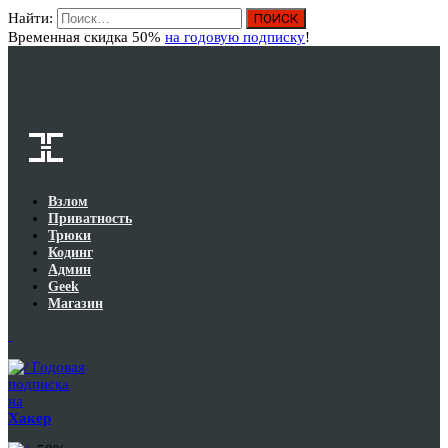
Найти:
Вход
Временная скидка 50%
на годовую подписку
!
Взлом
Приватность
Трюки
Кодинг
Админ
Geek
Магазин
Годовая
подписка
на
Хакер