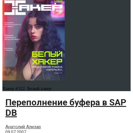
Хакер #322. Белый хакер
Переполнение буфера в SAP
DB
Анатолий Ализар
09.07.2007