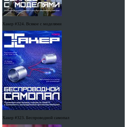
Хакер #324. Всякое с моделями
Хакер #323. Беспроводной самопал