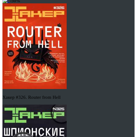
-50%
Хакер #326. Router from Hell