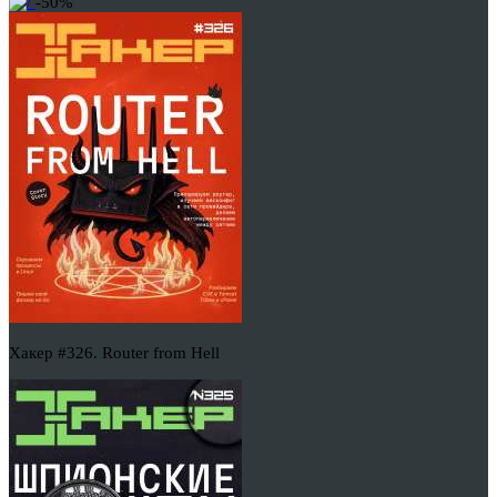
-50%
Хакер #326. Router from Hell