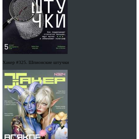
Хакер #325. Шпионские штучки