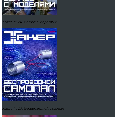
Хакер #324. Всякое с моделями
Хакер #323. Беспроводной самопал