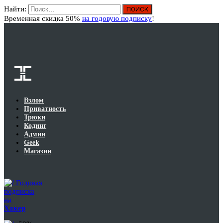
Найти:
Вход
Временная скидка 50%
на годовую подписку
!
Взлом
Приватность
Трюки
Кодинг
Админ
Geek
Магазин
Годовая
подписка
на
Хакер