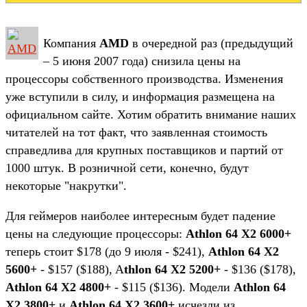
Компания
AMD
в очередной раз (предыдущий
– 5 июня 2007 года) снизила цены на
процессоры собственного производства. Изменения
уже вступили в силу, и информация размещена на
официальном сайте. Хотим обратить внимание наших
читателей на тот факт, что заявленная стоимость
справедлива для крупных поставщиков и партий от
1000 штук. В розничной сети, конечно, будут
некоторые "накрутки".
Для геймеров наиболее интересным будет падение
цены на следующие процессоры:
Athlon 64 X2 6000+
теперь стоит $178 (до 9 июля - $241),
Athlon 64 X2
5600+
- $157 ($188), A
thlon 64 X2 5200+
- $136 ($178),
Athlon 64 X2 4800+
- $115 ($136). Модели
Athlon 64
X2 3800+
и
Athlon 64 X2 3600+
исчезли из