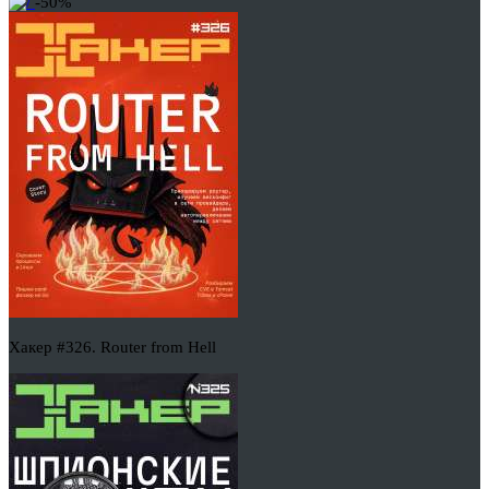
-50%
Хакер #326. Router from Hell