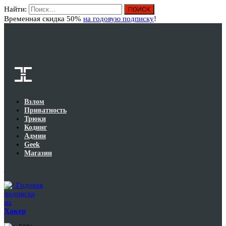
Найти:
Вход
Временная скидка 50%
на годовую подписку
!
Взлом
Приватность
Трюки
Кодинг
Админ
Geek
Магазин
Годовая
подписка
на
Хакер