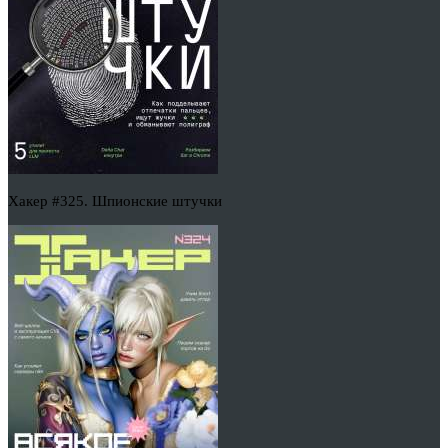
Хакер #325. Шпионские штучки