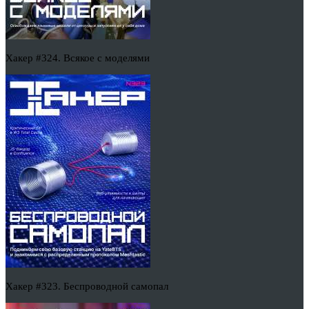
Хакер #324. Всякое с моделями
Хакер #323. Беспроводной самопал