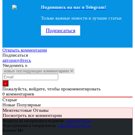
Подпишись на наc в Telegram!
Только важные новости и лучшие статьи
Подписаться
Открыть комментарии
Подписаться
авторизуйтесь
Уведомить о
Пожалуйста, войдите, чтобы прокомментировать
0
комментариев
Старые
Новые
Популярные
Межтекстовые Отзывы
Посмотреть все комментарии
Вопросы по материалам и подписке:
support@glc.ru
Отдел рекламы и спецпроектов:
yakovleva.a@glc.ru
Контент
18+