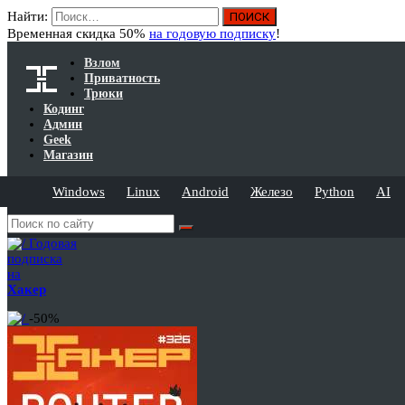
Найти:
Временная скидка 50%
на годовую подписку
!
Взлом
Приватность
Трюки
Кодинг
Админ
Geek
Магазин
Windows
Linux
Android
Железо
Python
AI
Годовая
подписка
на
Хакер
-50%