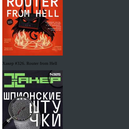
Хакер #326. Router from Hell