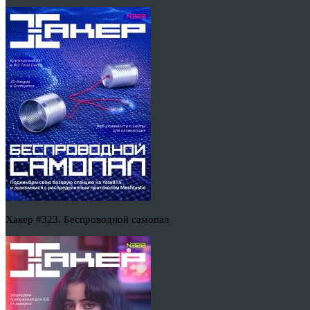
Хакер #323. Беспроводной самопал