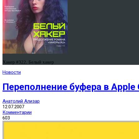
Хакер #322. Белый хакер
Новости
Переполнение буфера в Apple
Анатолий Ализар
12.07.2007
Комментарии
603