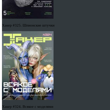
Хакер #325. Шпионские штучки
Хакер #324. Всякое с моделями