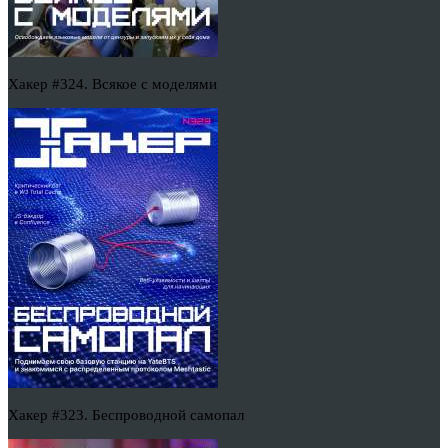
Хакер #324. Всякое с моделями
Хакер #323. Беспроводной самопал