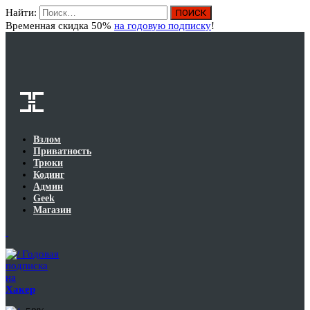
Найти:
Вход
Временная скидка 50%
на годовую подписку
!
Взлом
Приватность
Трюки
Кодинг
Админ
Geek
Магазин
Годовая
подписка
на
Хакер