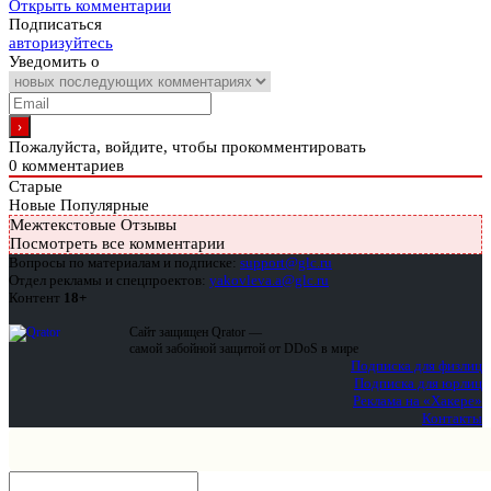
Открыть комментарии
Подписаться
авторизуйтесь
Уведомить о
Пожалуйста, войдите, чтобы прокомментировать
0
комментариев
Старые
Новые
Популярные
Межтекстовые Отзывы
Посмотреть все комментарии
Вопросы по материалам и подписке:
support@glc.ru
Отдел рекламы и спецпроектов:
yakovleva.a@glc.ru
Контент
18+
Сайт защищен Qrator —
самой забойной защитой от DDoS в мире
Подписка для физлиц
Подписка для юрлиц
Реклама на «Хакере»
Контакты