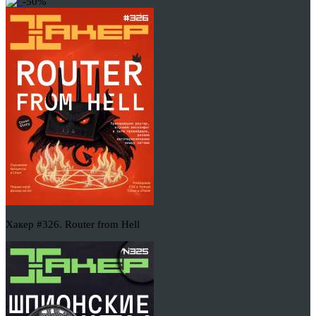
-50%
Хакер #326. Router from Hell