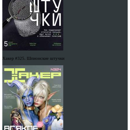
Хакер #325. Шпионские штучки