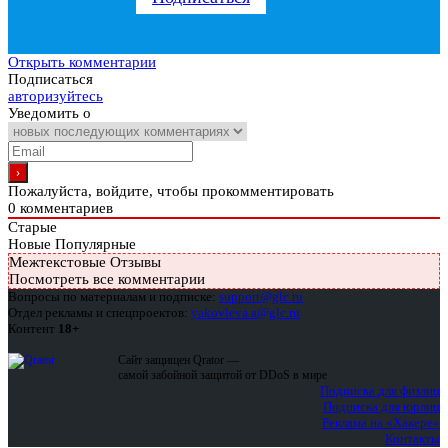
Открыть комментарии
Подписаться
авторизуйтесь
Уведомить о
Пожалуйста, войдите, чтобы прокомментировать
0
комментариев
Старые
Новые
Популярные
Межтекстовые Отзывы
Посмотреть все комментарии
Вопросы по материалам и подписке:
support@glc.ru
Отдел рекламы и спецпроектов:
yakovleva.a@glc.ru
Контент
18+
Сайт защищен Qrator —
самой забойной защитой от DDoS в мире
Подписка для физлиц
Подписка для юрлиц
Реклама на «Хакере»
Контакты