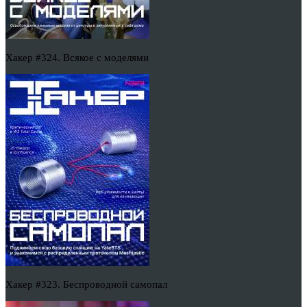
Хакер #324. Всякое с моделями
Хакер #323. Беспроводной самопал