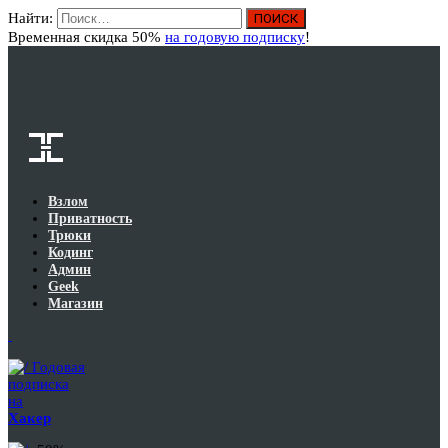
Найти:
Вход
Временная скидка 50%
на годовую подписку
!
Взлом
Приватность
Трюки
Кодинг
Админ
Geek
Магазин
Годовая
подписка
на
Хакер