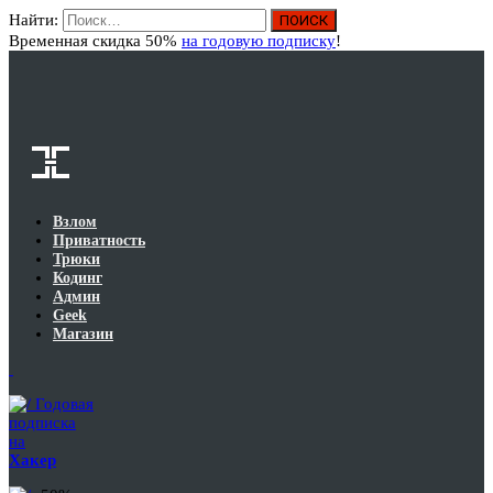
Найти:
Вход
Временная скидка 50%
на годовую подписку
!
Взлом
Приватность
Трюки
Кодинг
Админ
Geek
Магазин
Годовая
подписка
на
Хакер