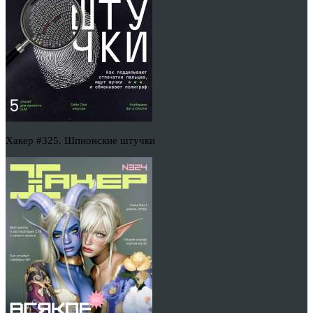
Хакер #325. Шпионские штучки