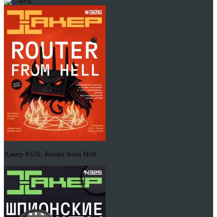
-50%
Хакер #326. Router from Hell