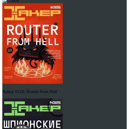
-50%
Хакер #326. Router from Hell