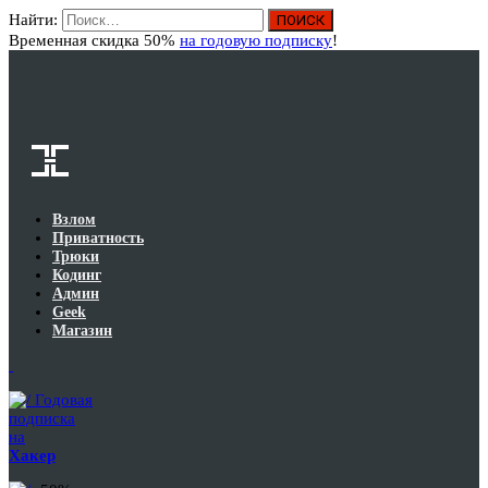
Найти:
Вход
Временная скидка 50%
на годовую подписку
!
Взлом
Приватность
Трюки
Кодинг
Админ
Geek
Магазин
Годовая
подписка
на
Хакер