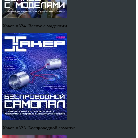
Хакер #324. Всякое с моделями
Хакер #323. Беспроводной самопал