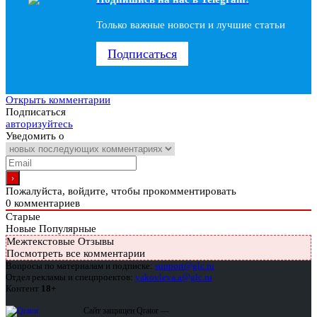
Только важные новости и лучшие статьи
Подписаться
Открыть комментарии
Подписаться
авторизуйтесь
Уведомить о
Пожалуйста, войдите, чтобы прокомментировать
0
комментариев
Старые
Новые
Популярные
Межтекстовые Отзывы
Посмотреть все комментарии
Вопросы по материалам и подписке:
support@glc.ru
Отдел рекламы и спецпроектов:
yakovleva.a@glc.ru
Контент
18+
Сайт защищен Qrator —