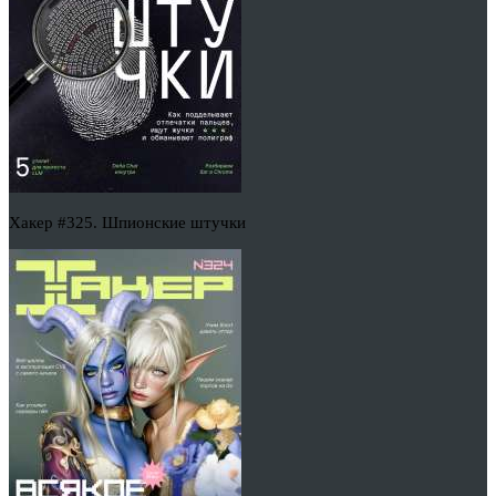
Хакер #325. Шпионские штучки