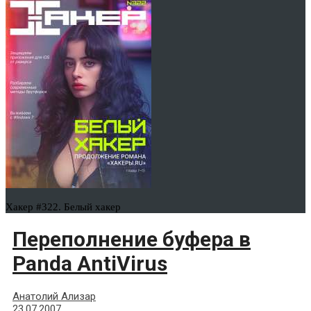
Хакер #322. Белый хакер
Переполнение буфера в
Panda AntiVirus
Анатолий Ализар
23.07.2007