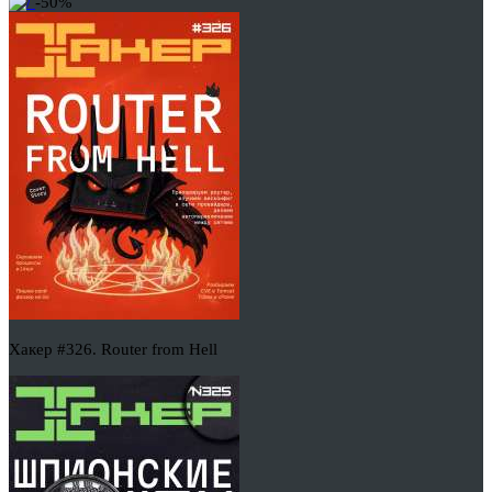
-50%
Хакер #326. Router from Hell