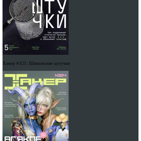
Хакер #325. Шпионские штучки