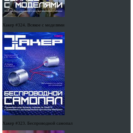
Хакер #324. Всякое с моделями
Хакер #323. Беспроводной самопал