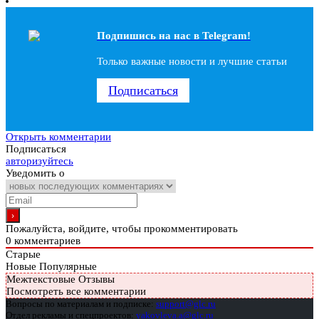
Подпишись на наc в Telegram!
Только важные новости и лучшие статьи
Подписаться
Открыть комментарии
Подписаться
авторизуйтесь
Уведомить о
Пожалуйста, войдите, чтобы прокомментировать
0
комментариев
Старые
Новые
Популярные
Межтекстовые Отзывы
Посмотреть все комментарии
Вопросы по материалам и подписке:
support@glc.ru
Отдел рекламы и спецпроектов:
yakovleva.a@glc.ru