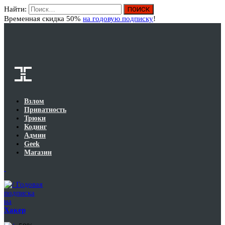
Найти:
Вход
Временная скидка 50%
на годовую подписку
!
Взлом
Приватность
Трюки
Кодинг
Админ
Geek
Магазин
Годовая
подписка
на
Хакер