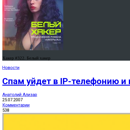
Хакер #322. Белый хакер
Новости
Спам уйдет в IP-телефонию и
Анатолий Ализар
25.07.2007
Комментарии
538