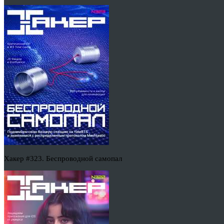
Хакер #323. Беспроводной самопал