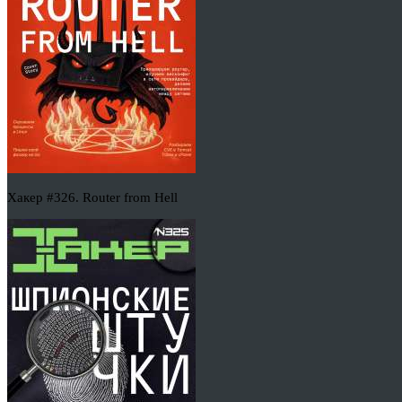
Хакер #326. Router from Hell