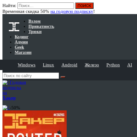
Найти:
Временная скидка 50%
на годовую подписку
!
Взлом
Приватность
Трюки
Кодинг
Админ
Geek
Магазин
Windows
Linux
Android
Железо
Python
AI
Годовая
подписка
на
Хакер
-50%