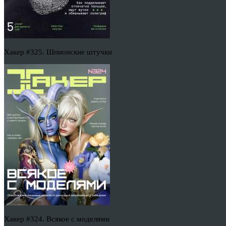
Хакер #325. Шпионские штучки
Хакер #324. Всякое с моделями