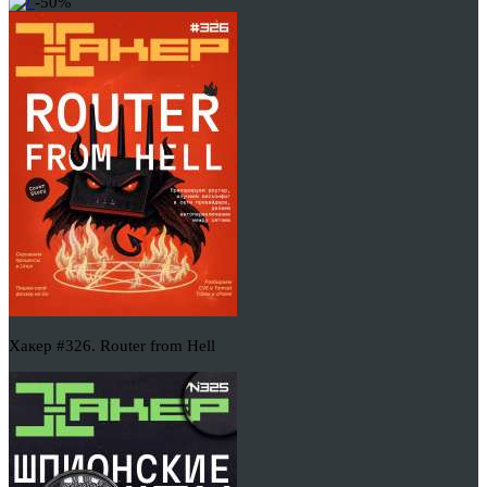
-50%
Хакер #326. Router from Hell