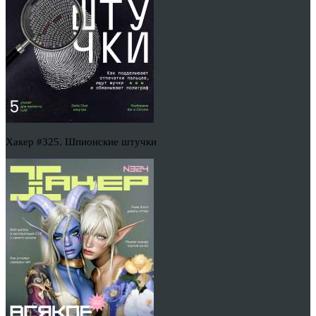
Хакер #325. Шпионские штучки