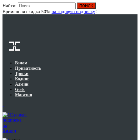
Найти:
Вход
Временная скидка 50%
на годовую подписку
!
Взлом
Приватность
Трюки
Кодинг
Админ
Geek
Магазин
Годовая
подписка
на
Хакер