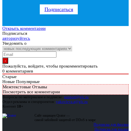
Подписаться
Открыть комментарии
Подписаться
авторизуйтесь
Уведомить о
Пожалуйста, войдите, чтобы прокомментировать
0
комментариев
Старые
Новые
Популярные
Межтекстовые Отзывы
Посмотреть все комментарии
Вопросы по материалам и подписке:
support@glc.ru
Отдел рекламы и спецпроектов:
yakovleva.a@glc.ru
Контент
18+
Сайт защищен Qrator —
самой забойной защитой от DDoS в мире
Подписка для физлиц
Подписка для юрлиц