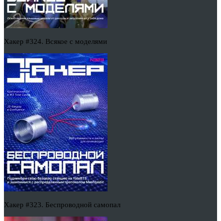
Хакер #324. Всякое с моделями
Хакер #323. Беспроводной самопал