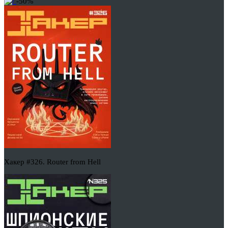
-50%
Хакер #326. Router from Hell