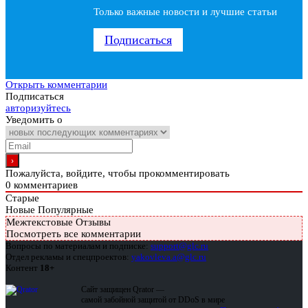
Только важные новости и лучшие статьи
Подписаться
Открыть комментарии
Подписаться
авторизуйтесь
Уведомить о
Пожалуйста, войдите, чтобы прокомментировать
0
комментариев
Старые
Новые
Популярные
Межтекстовые Отзывы
Посмотреть все комментарии
Вопросы по материалам и подписке:
support@glc.ru
Отдел рекламы и спецпроектов:
yakovleva.a@glc.ru
Контент
18+
Сайт защищен Qrator —
самой забойной защитой от DDoS в мире