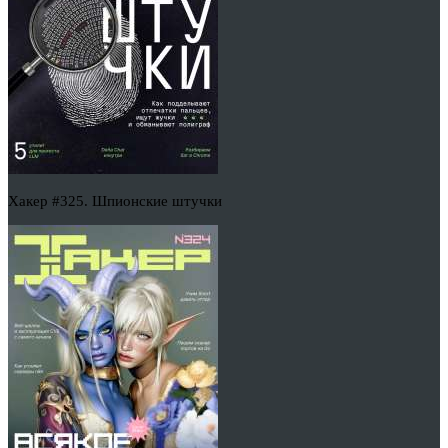
Хакер #325. Шпионские штучки