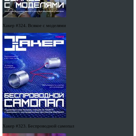
Хакер #324. Всякое с моделями
Хакер #323. Беспроводной самопал