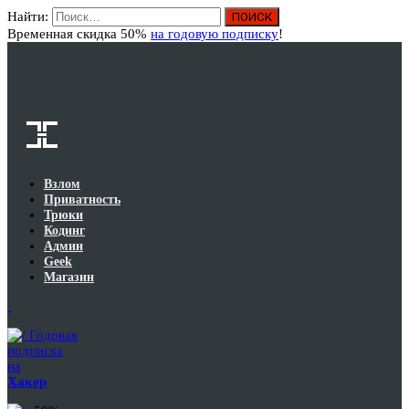
Найти:
Вход
Временная скидка 50%
на годовую подписку
!
Взлом
Приватность
Трюки
Кодинг
Админ
Geek
Магазин
Годовая
подписка
на
Хакер