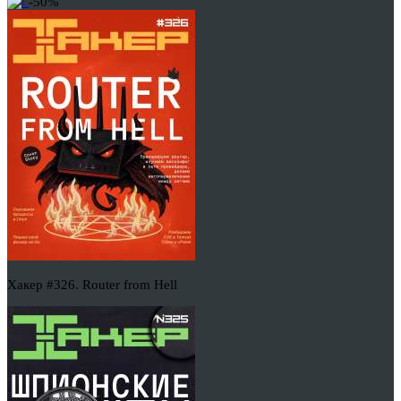
-50%
Хакер #326. Router from Hell