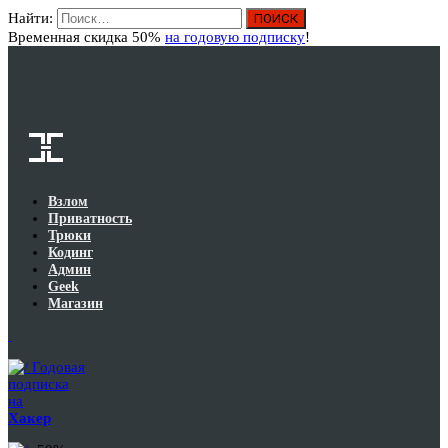
Найти:
Вход
Временная скидка 50%
на годовую подписку
!
Взлом
Приватность
Трюки
Кодинг
Админ
Geek
Магазин
Годовая
подписка
на
Хакер