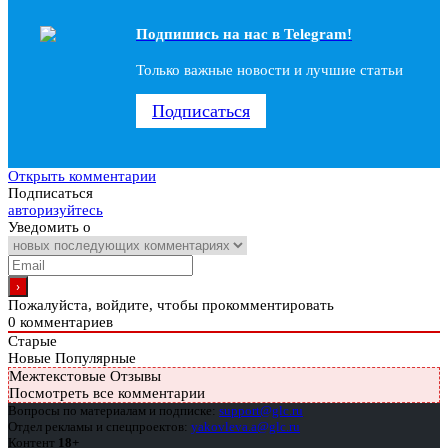
Подпишись на наc в Telegram!
Только важные новости и лучшие статьи
Подписаться
Открыть комментарии
Подписаться
авторизуйтесь
Уведомить о
Пожалуйста, войдите, чтобы прокомментировать
0
комментариев
Старые
Новые
Популярные
Межтекстовые Отзывы
Посмотреть все комментарии
Вопросы по материалам и подписке:
support@glc.ru
Отдел рекламы и спецпроектов:
yakovleva.a@glc.ru
Контент
18+