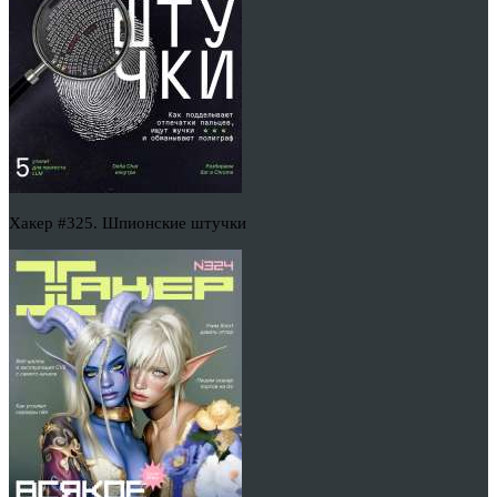
Хакер #325. Шпионские штучки