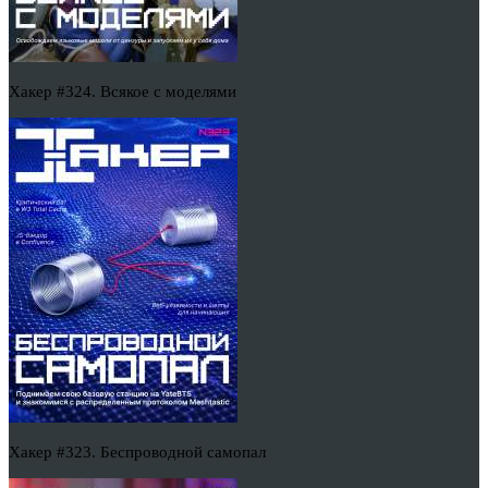
Хакер #324. Всякое с моделями
Хакер #323. Беспроводной самопал