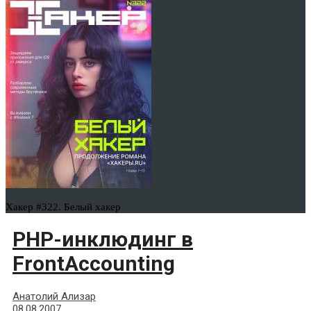
Хакер #322. Белый хакер
PHP-инклюдинг в
FrontAccounting
Анатолий Ализар
08.08.2007