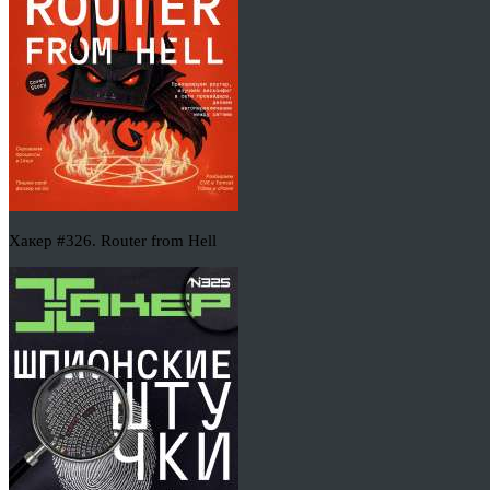
Хакер #326. Router from Hell