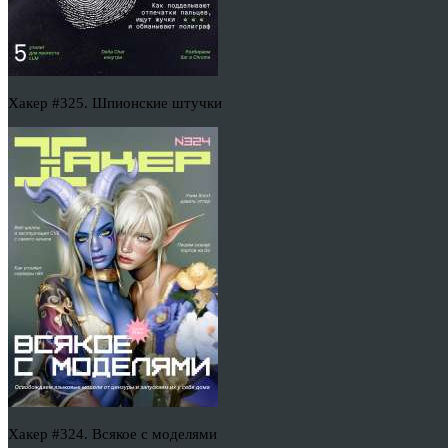
Хакер #325. Шпионские штучки
Хакер #324. Всякое с моделями