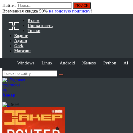
Найти:
Временная скидка 50%
на годовую подписку
!
Взлом
Приватность
Трюки
Кодинг
Админ
Geek
Магазин
Windows
Linux
Android
Железо
Python
AI
Годовая
подписка
на
Хакер
-50%