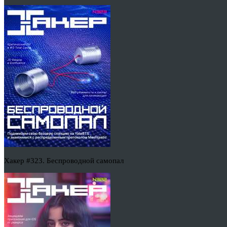
Хакер #323. Беспроводной самопал