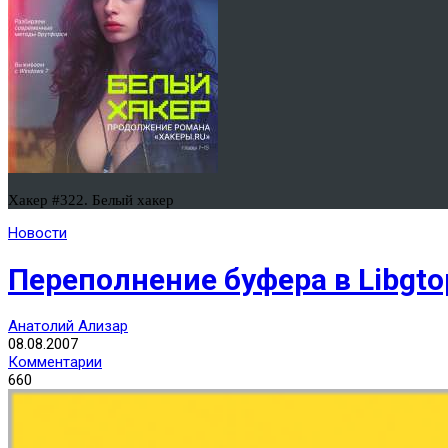
Хакер #322. Белый хакер
Новости
Переполнение буфера в Libgto
Анатолий Ализар
08.08.2007
Комментарии
660