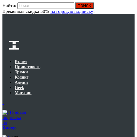
Найти:
Вход
Временная скидка 50%
на годовую подписку
!
Взлом
Приватность
Трюки
Кодинг
Админ
Geek
Магазин
Годовая
подписка
на
Хакер