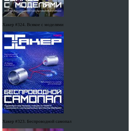
Хакер #324. Всякое с моделями
Хакер #323. Беспроводной самопал