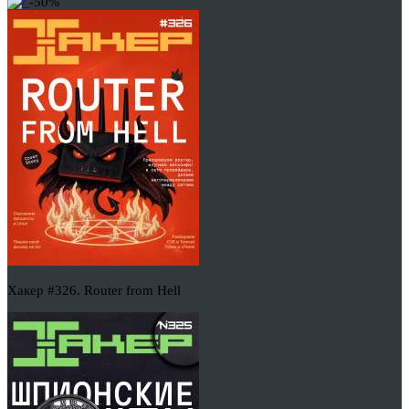
-50%
Хакер #326. Router from Hell