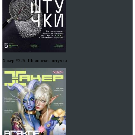
Хакер #325. Шпионские штучки