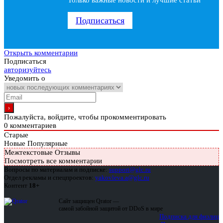
Только важные новости и лучшие статьи
Подписаться
Открыть комментарии
Подписаться
авторизуйтесь
Уведомить о
Пожалуйста, войдите, чтобы прокомментировать
0
комментариев
Старые
Новые
Популярные
Межтекстовые Отзывы
Посмотреть все комментарии
Вопросы по материалам и подписке:
support@glc.ru
Отдел рекламы и спецпроектов:
yakovleva.a@glc.ru
Контент
18+
Сайт защищен Qrator —
самой забойной защитой от DDoS в мире
Подписка для физлиц