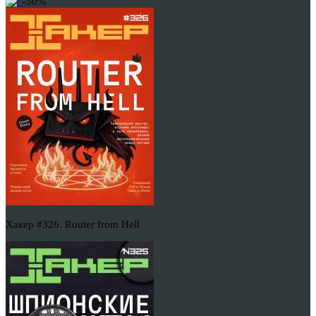
-50%
Хакер #326. Router from Hell