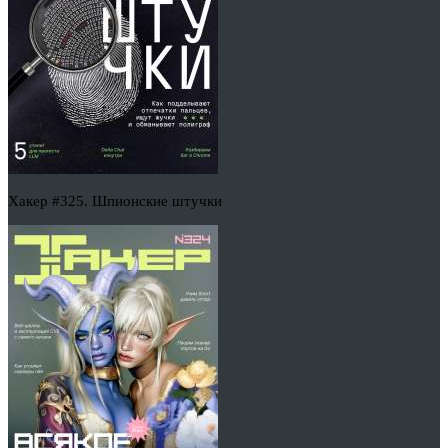
Хакер #325. Шпионские штучки