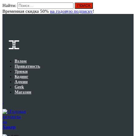
Найти:
Вход
Временная скидка 50%
на годовую подписку
!
Взлом
Приватность
Трюки
Кодинг
Админ
Geek
Магазин
Годовая
подписка
на
Хакер