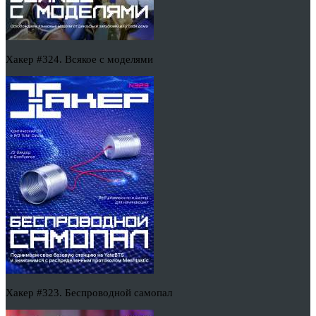
Хакер #324. Всякое с моделями
Хакер #323. Беспроводной самопал