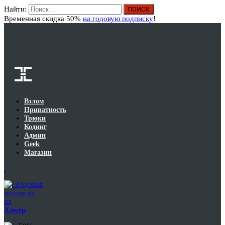
Найти:
Вход
Временная скидка 50%
на годовую подписку
!
Взлом
Приватность
Трюки
Кодинг
Админ
Geek
Магазин
Годовая
подписка
на
Хакер