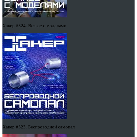
Хакер #324. Всякое с моделями
Хакер #323. Беспроводной самопал