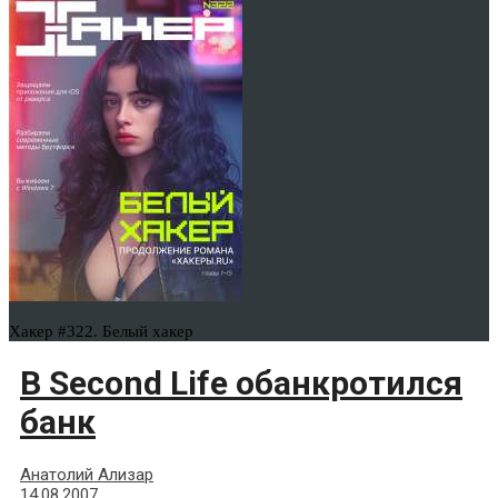
Хакер #322. Белый хакер
В Second Life обанкротился
банк
Анатолий Ализар
14.08.2007