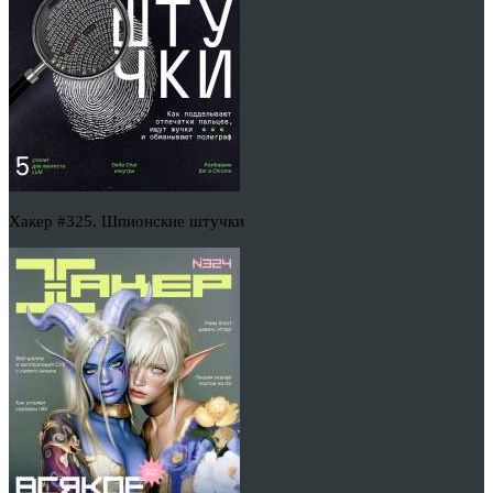
Хакер #325. Шпионские штучки