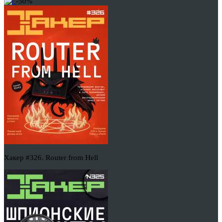
-50%
Хакер #326. Router from Hell