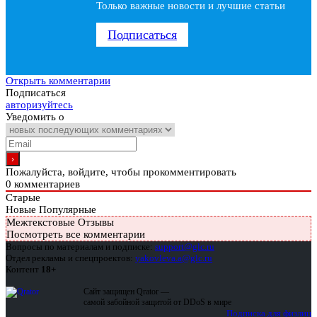
Только важные новости и лучшие статьи
Подписаться
Открыть комментарии
Подписаться
авторизуйтесь
Уведомить о
Пожалуйста, войдите, чтобы прокомментировать
0
комментариев
Старые
Новые
Популярные
Межтекстовые Отзывы
Посмотреть все комментарии
Вопросы по материалам и подписке:
support@glc.ru
Отдел рекламы и спецпроектов:
yakovleva.a@glc.ru
Контент
18+
Сайт защищен Qrator —
самой забойной защитой от DDoS в мире
Подписка для физлиц