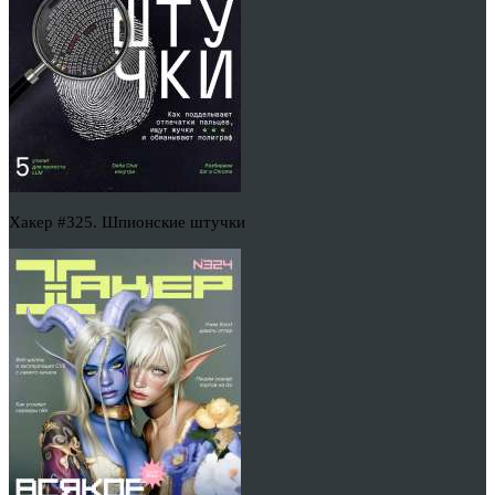
Хакер #325. Шпионские штучки