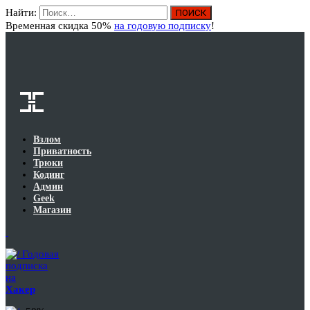
Найти:
Вход
Временная скидка 50%
на годовую подписку
!
Взлом
Приватность
Трюки
Кодинг
Админ
Geek
Магазин
Годовая
подписка
на
Хакер