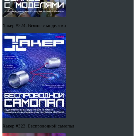
Хакер #324. Всякое с моделями
Хакер #323. Беспроводной самопал