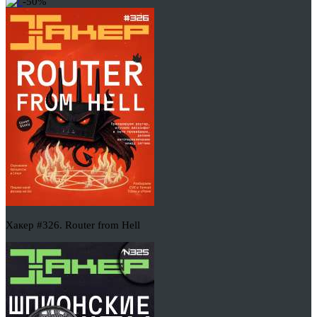
-50%
Хакер #326. Router from Hell