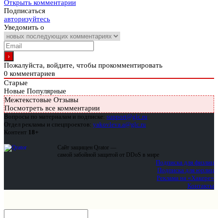
Открыть комментарии
Подписаться
авторизуйтесь
Уведомить о
Пожалуйста, войдите, чтобы прокомментировать
0
комментариев
Старые
Новые
Популярные
Межтекстовые Отзывы
Посмотреть все комментарии
Вопросы по материалам и подписке:
support@glc.ru
Отдел рекламы и спецпроектов:
yakovleva.a@glc.ru
Контент
18+
Сайт защищен Qrator —
самой забойной защитой от DDoS в мире
Подписка для физлиц
Подписка для юрлиц
Реклама на «Хакере»
Контакты