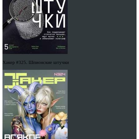
Хакер #325. Шпионские штучки