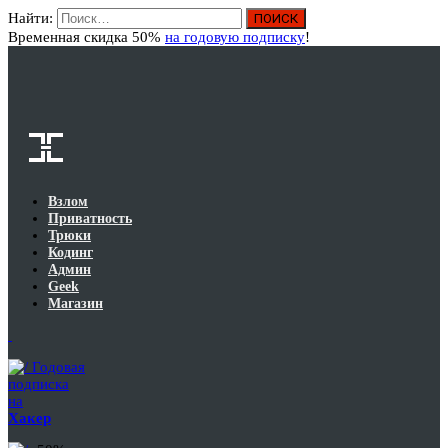
Найти:
Вход
Временная скидка 50%
на годовую подписку
!
Взлом
Приватность
Трюки
Кодинг
Админ
Geek
Магазин
Годовая
подписка
на
Хакер