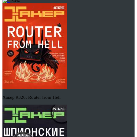
-50%
Хакер #326. Router from Hell