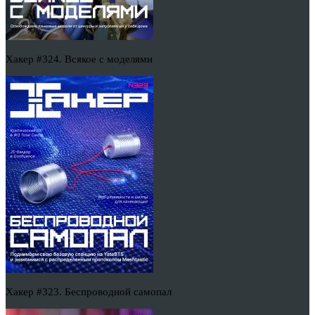
Хакер #324. Всякое с моделями
Хакер #323. Беспроводной самопал