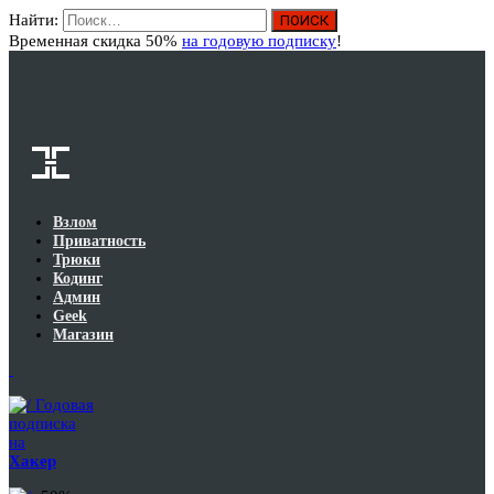
Найти:
Вход
Временная скидка 50%
на годовую подписку
!
Взлом
Приватность
Трюки
Кодинг
Админ
Geek
Магазин
Годовая
подписка
на
Хакер