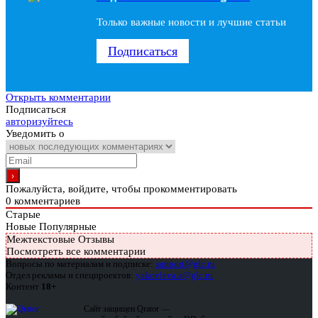
Только важные новости и лучшие статьи
Подписаться
Открыть комментарии
Подписаться
авторизуйтесь
Уведомить о
Пожалуйста, войдите, чтобы прокомментировать
0
комментариев
Старые
Новые
Популярные
Межтекстовые Отзывы
Посмотреть все комментарии
Вопросы по материалам и подписке:
support@glc.ru
Отдел рекламы и спецпроектов:
yakovleva.a@glc.ru
Контент
18+
Сайт защищен Qrator —