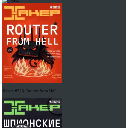
-50%
Хакер #326. Router from Hell