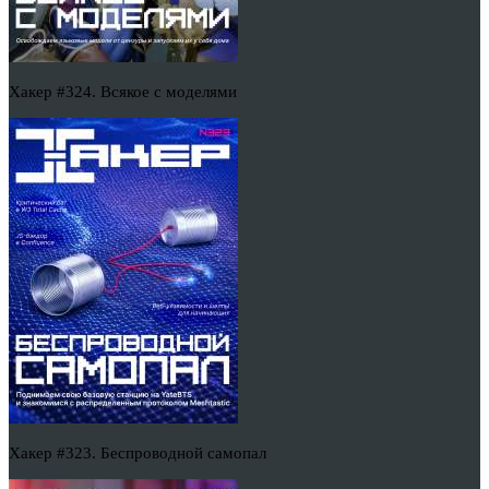
Хакер #324. Всякое с моделями
Хакер #323. Беспроводной самопал