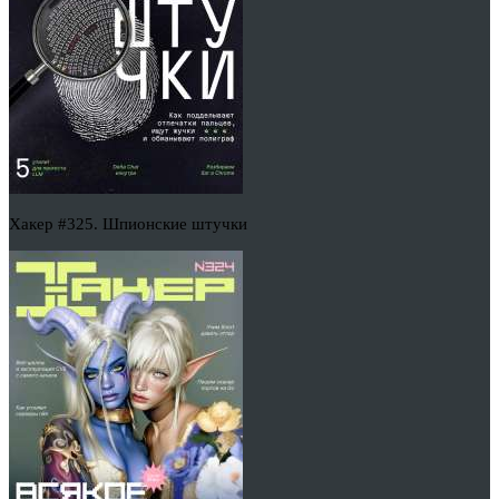
Хакер #325. Шпионские штучки