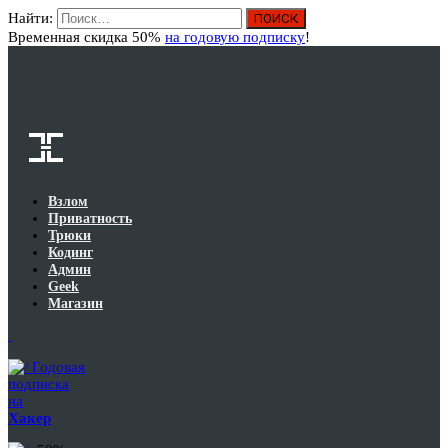
Найти:
Вход
Временная скидка 50%
на годовую подписку
!
Взлом
Приватность
Трюки
Кодинг
Админ
Geek
Магазин
Годовая
подписка
на
Хакер