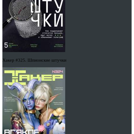
Хакер #325. Шпионские штучки