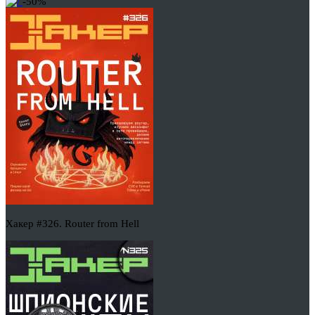
-50%
Хакер #326. Router from Hell