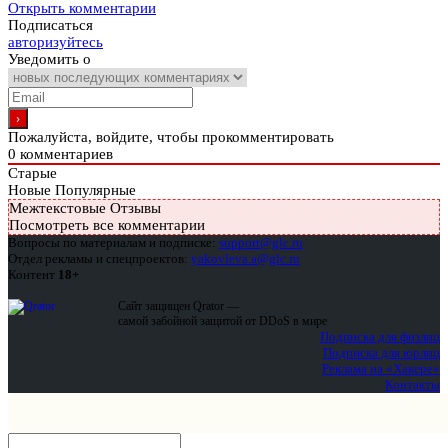
Открыть комментарии
Подписаться
авторизуйтесь
Уведомить о
Пожалуйста, войдите, чтобы прокомментировать
0
комментариев
Старые
Новые
Популярные
Межтекстовые Отзывы
Посмотреть все комментарии
Вопросы по материалам и подписке:
support@glc.ru
Отдел рекламы и спецпроектов:
yakovleva.a@glc.ru
Контент
18+
Сайт защищен Qrator —
самой забойной защитой от DDoS в мире
Подписка для физлиц
Подписка для юрлиц
Реклама на «Хакере»
Контакты