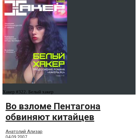
Хакер #322. Белый хакер
Во взломе Пентагона
обвиняют китайцев
Анатолий Ализар
04.09.2007