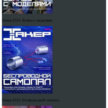
Хакер #324. Всякое с моделями
Хакер #323. Беспроводной самопал