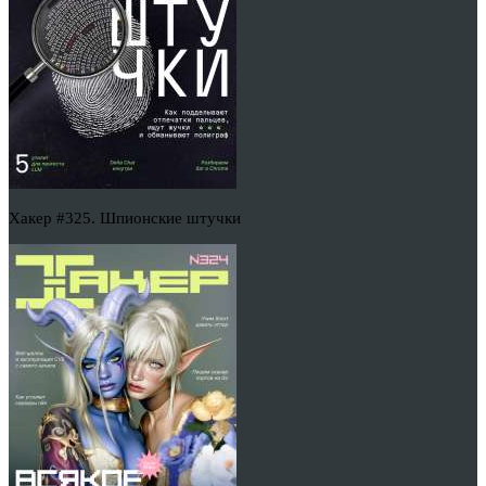
Хакер #325. Шпионские штучки