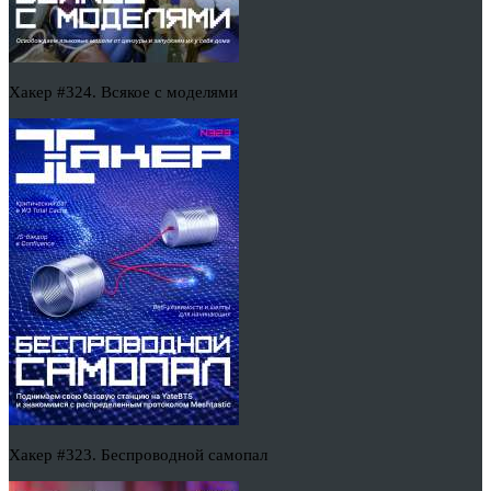
Хакер #324. Всякое с моделями
Хакер #323. Беспроводной самопал