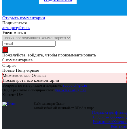
Открыть комментарии
Подписаться
авторизуйтесь
Уведомить о
Пожалуйста, войдите, чтобы прокомментировать
0
комментариев
Старые
Новые
Популярные
Межтекстовые Отзывы
Посмотреть все комментарии
Вопросы по материалам и подписке:
support@glc.ru
Отдел рекламы и спецпроектов:
yakovleva.a@glc.ru
Контент
18+
Сайт защищен Qrator —
самой забойной защитой от DDoS в мире
Подписка для физлиц
Подписка для юрлиц
Реклама на «Хакере»
Контакты