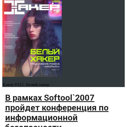
Хакер #322. Белый хакер
В рамках Softool`2007
пройдет конференция по
информационной