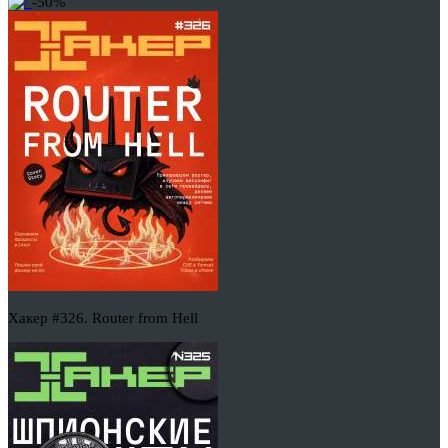
-50%
Хакер #326. Router from Hell