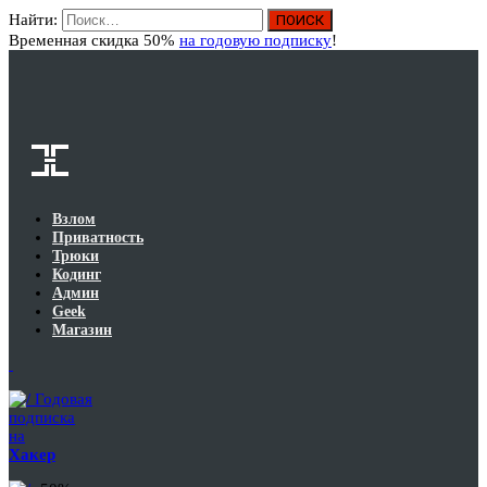
Найти:
Вход
Временная скидка 50%
на годовую подписку
!
Взлом
Приватность
Трюки
Кодинг
Админ
Geek
Магазин
Годовая
подписка
на
Хакер