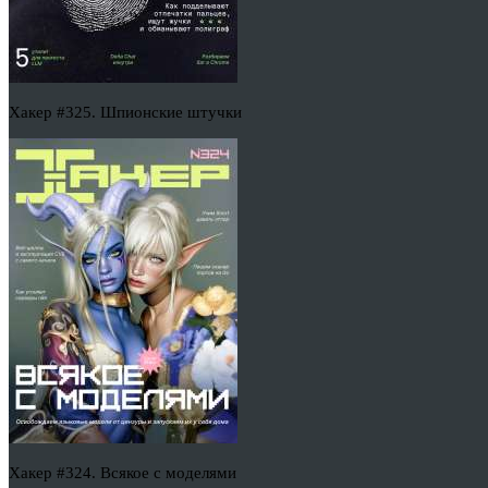
Хакер #325. Шпионские штучки
Хакер #324. Всякое с моделями