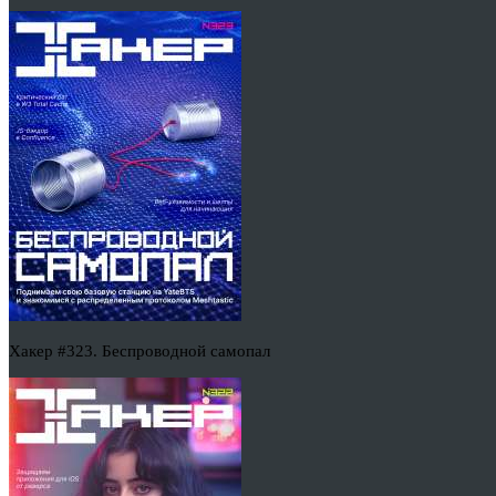
Хакер #323. Беспроводной самопал