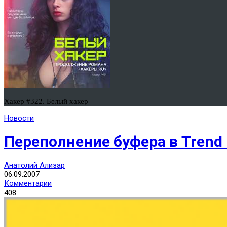
Хакер #322. Белый хакер
Новости
Переполнение буфера в Trend 
Анатолий Ализар
06.09.2007
Комментарии
408