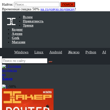
Найти:
Временная скидка 50%
на годовую подписку
!
Взлом
Приватность
Трюки
Кодинг
Админ
Geek
Магазин
Windows
Linux
Android
Железо
Python
AI
Годовая
подписка
на
Хакер
-50%