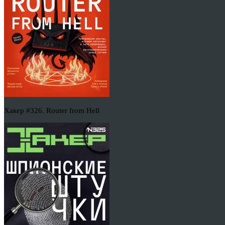
Хакер #326. Router from Hell