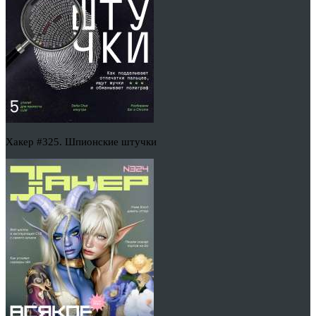
Хакер #325. Шпионские штучки