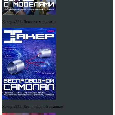
Хакер #324. Всякое с моделями
Хакер #323. Беспроводной самопал