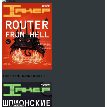
-50%
Хакер #326. Router from Hell