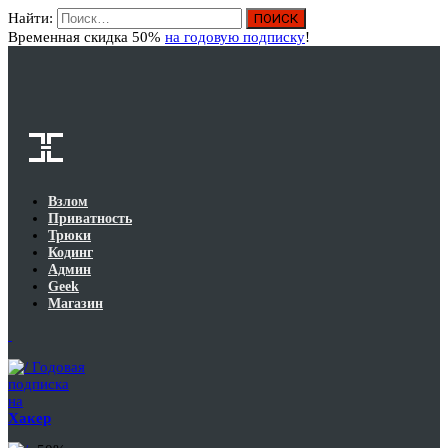
Найти:
Вход
Временная скидка 50%
на годовую подписку
!
Взлом
Приватность
Трюки
Кодинг
Админ
Geek
Магазин
Годовая
подписка
на
Хакер